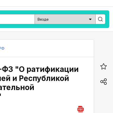
РФ
4-ФЗ "О ратификации
ей и Республикой
ательной
"