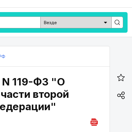
РФ
 N 119-ФЗ "О
 части второй
Федерации"