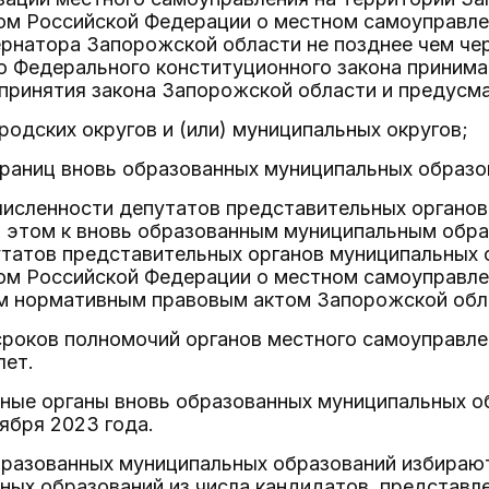
ом Российской Федерации о местном самоуправл
рнатора Запорожской области не позднее чем чер
о Федерального конституционного закона приним
принятия закона Запорожской области и предусм
ородских округов и (или) муниципальных округов;
границ вновь образованных муниципальных образо
численности депутатов представительных органо
и этом к вновь образованным муниципальным обр
утатов представительных органов муниципальных
ом Российской Федерации о местном самоуправлен
 нормативным правовым актом Запорожской обл
сроков полномочий органов местного самоуправле
лет.
ьные органы вновь образованных муниципальных о
ября 2023 года.
образованных муниципальных образований избираю
ьных образований из числа кандидатов, представ