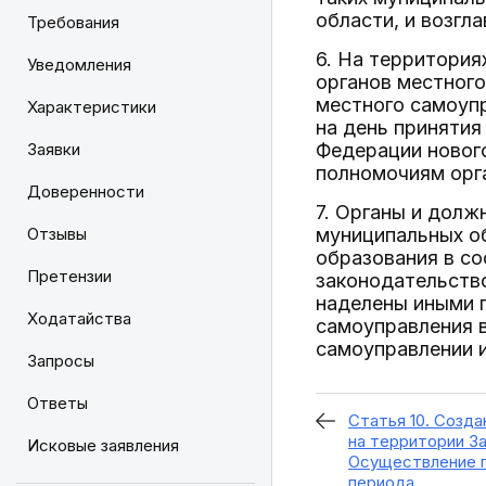
области, и возг
Требования
6. На территори
Уведомления
органов местног
местного самоуп
Характеристики
на день принятия
Заявки
Федерации новог
полномочиям орг
Доверенности
7. Органы и долж
Отзывы
муниципальных о
образования в со
Претензии
законодательство
наделены иными 
Ходатайства
самоуправления 
самоуправлении и
Запросы
Ответы
Статья 10. Созд
на территории З
Исковые заявления
Осуществление п
периода