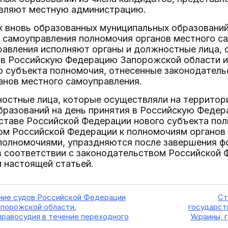
лавляют местную администрацию.
ях вновь образованных муниципальных образовани
о самоуправления полномочия органов местного с
равления исполняют органы и должностные лица, 
 в Российскую Федерацию Запорожской области и
о субъекта полномочия, отнесенные законодатель
анов местного самоуправления.
ностные лица, которые осуществляли на территор
бразований на день принятия в Российскую Феде
ставе Российской Федерации нового субъекта по
м Российской Федерации к полномочиям органов 
полномочиями, упраздняются после завершения ф
в соответствии с законодательством Российской 
 настоящей статьей.
ание судов Российской Федерации
Ст
апорожской области.
государст
равосудия в течение переходного
Украины, 