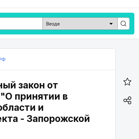
РФ
ный закон от
) "О принятии в
бласти и
екта - Запорожской