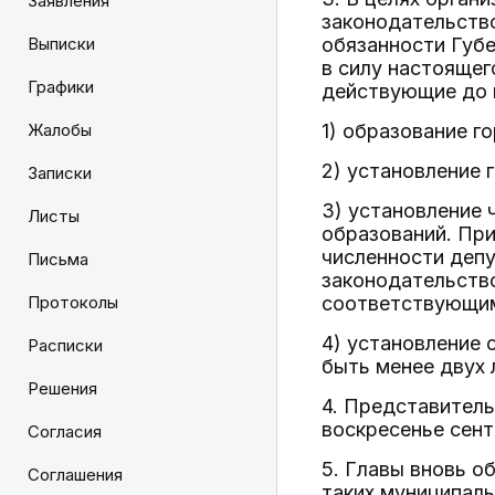
Заявления
законодательств
Выписки
обязанности Губе
в силу настоящег
Графики
действующие до 
Жалобы
1) образование г
2) установление 
Записки
3) установление 
Листы
образований. Пр
численности деп
Письма
законодательств
Протоколы
соответствующим
4) установление 
Расписки
быть менее двух 
Решения
4. Представител
воскресенье сент
Согласия
5. Главы вновь 
Соглашения
таких муниципал