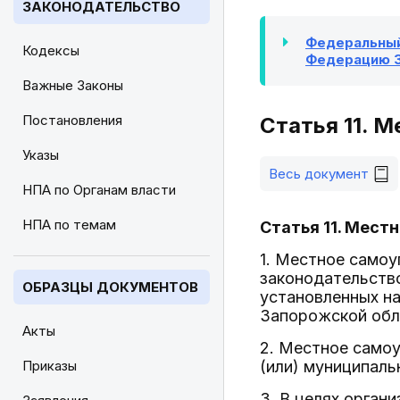
ЗАКОНОДАТЕЛЬСТВО
Федеральный 
Кодексы
Федерацию З
Важные Законы
Постановления
Статья 11. 
Указы
Весь документ
НПА по Органам власти
НПА по темам
Статья 11. Мест
1. Местное самоу
законодательств
ОБРАЗЦЫ ДОКУМЕНТОВ
установленных на
Запорожской обл
Акты
2. Местное самоу
Приказы
(или) муниципаль
3. В целях орган