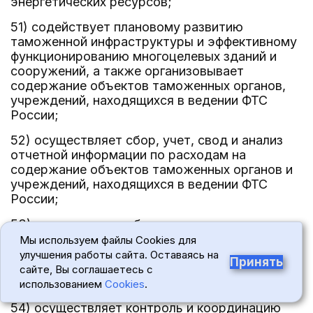
энергетических ресурсов;
51) содействует плановому развитию
таможенной инфраструктуры и эффективному
функционированию многоцелевых зданий и
сооружений, а также организовывает
содержание объектов таможенных органов,
учреждений, находящихся в ведении ФТС
России;
52) осуществляет сбор, учет, свод и анализ
отчетной информации по расходам на
содержание объектов таможенных органов и
учреждений, находящихся в ведении ФТС
России;
53) осуществляет сбор, учет, свод и анализ
отчетной информации по расходам на текущий
Мы используем файлы Cookies для
ремонт объектов таможенной
улучшения работы сайта. Оставаясь на
Принять
инфраструктуры, капитальный ремонт и
сайте, Вы соглашаетесь с
капитальные вложения;
использованием
Cookies
.
54) осуществляет контроль и координацию