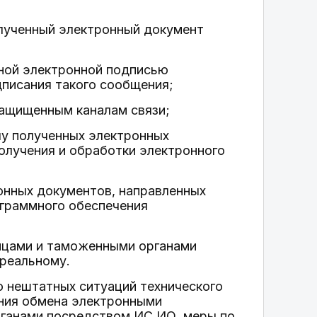
олученный электронный документ
ной электронной подписью
дписания такого сообщения;
защищенным каналам связи;
чу полученных электронных
олучения и обработки электронного
онных документов, направленных
ограммного обеспечения
ицами и таможенными органами
реальному.
 нештатных ситуаций технического
ения обмена электронными
ганами посредством ИС ИО, меры по