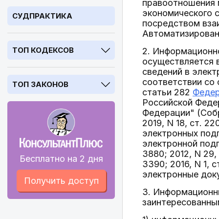
правоотношения 
экономического с
СУДПРАКТИКА
посредством вза
Автоматизирован
ТОП КОДЕКСОВ
2. Информационн
осуществляется в
сведений в элект
соответствии со 
ТОП ЗАКОНОВ
статьи 282
Федер
Российской Федер
Федерации" (Собр
2019, N 18, ст. 
электронных под
электронной подп
3880; 2012, N 29, с
Бесплатно на 2 дня
3390; 2016, N 1, с
электронные док
Получить доступ
3. Информационн
заинтересованны