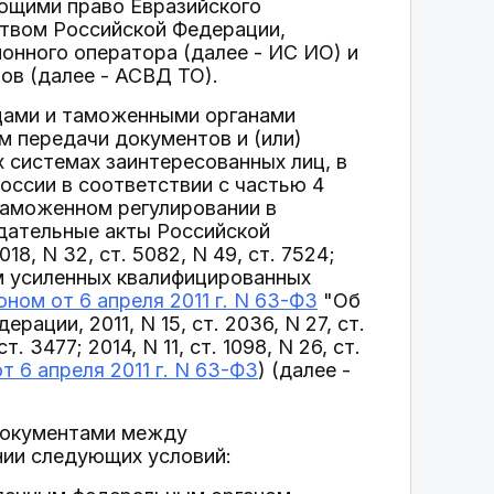
ющими право Евразийского
ством Российской Федерации,
нного оператора (далее - ИС ИО) и
в (далее - АСВД ТО).
цами и таможенными органами
м передачи документов и (или)
 системах заинтересованных лиц, в
оссии в соответствии с частью 4
аможенном регулировании в
одательные акты Российской
, N 32, ст. 5082, N 49, ст. 7524;
ием усиленных квалифицированных
ном от 6 апреля 2011 г. N 63-ФЗ
"Об
ции, 2011, N 15, ст. 2036, N 27, ст.
т. 3477; 2014, N 11, ст. 1098, N 26, ст.
т 6 апреля 2011 г. N 63-ФЗ
) (далее -
документами между
ии следующих условий: