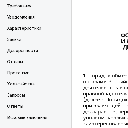
Требования
Уведомления
Характеристики
ФО
Заявки
И
Д
Доверенности
Отзывы
Претензии
1. Порядок обме
органами Россий
Ходатайства
деятельность в 
правообладателя
Запросы
(далее - Порядок
при взаимодейст
Ответы
декларантов, пер
Исковые заявления
уполномоченных э
заинтересованны