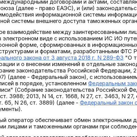
международными договорами и актами, составля
оюза (далее - право ЕАЭС), и (или) законодатель
имодействия информационной системы информацио
ной системы внешнего доступа таможенных органо
ое взаимодействие между заинтересованными ли
 электронном виде с использованием ИС ИО путе
ронной форме, сформированных в информационных
структурами и форматами, разработанными ФТС Р
ального закона от 3 августа 2018 г. N 289-ФЗ
"О т
ации и о внесении изменений в отдельные закон
ание законодательства Российской Федерации, 2018
2207) (далее - Федеральный закон), с использован
писей в порядке, установленном
Федеральным зако
иси" (Собрание законодательства Российской Федера
т. 3988; 2013, N 14, ст. 1668, N 27, ст. 3463, N 27, с
т. 65, N 26, ст. 3889) (далее -
Федеральный закон о
ументы).
ый оператор обеспечивает обмен электронными 
ми лицами и таможенными органами при соблюден