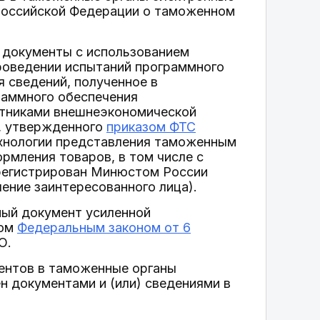
Российской Федерации о таможенном
 документы с использованием
проведении испытаний программного
 сведений, полученное в
раммного обеспечения
стниками внешнеэкономической
, утвержденного
приказом ФТС
хнологии представления таможенным
рмления товаров, в том числе с
регистрирован Минюстом России
чение заинтересованного лица).
ный документ усиленной
ном
Федеральным законом от 6
О.
ентов в таможенные органы
 документами и (или) сведениями в