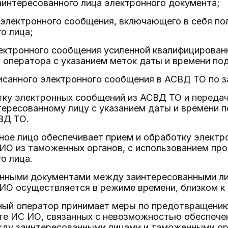
заинтересованного лица электронного документа;
 электронного сообщения, включающего в себя п
о лица;
лектронного сообщения усиленной квалифицирован
оператора с указанием меток даты и времени по
писанного электронного сообщения в АСВД ТО по 
отку электронных сообщений из АСВД ТО и переда
ересованному лицу с указанием даты и времени п
ВД ТО.
ное лицо обеспечивает прием и обработку электр
ИО из таможенных органов, с использованием пр
о лица.
онными документами между заинтересованными л
ИО осуществляется в режиме времени, близком к 
ный оператор принимает меры по предотвращению
оте ИС ИО, связанных с невозможностью обеспеч
ду заинтересованными лицами и таможенными ор