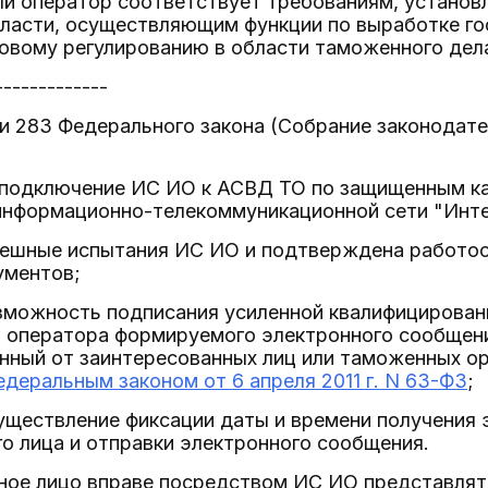
ый оператор соответствует требованиям, устано
власти, осуществляющим функции по выработке го
овому регулированию в области таможенного дела
-------------
ьи 283 Федерального закона (Собрание законодате
 подключение ИС ИО к АСВД ТО по защищенным кан
информационно-телекоммуникационной сети "Инте
пешные испытания ИС ИО и подтверждена работо
ументов;
озможность подписания усиленной квалифицирова
 оператора формируемого электронного сообщен
нный от заинтересованных лиц или таможенных ор
едеральным законом от 6 апреля 2011 г. N 63-ФЗ
;
уществление фиксации даты и времени получения
о лица и отправки электронного сообщения.
нное лицо вправе посредством ИС ИО представля