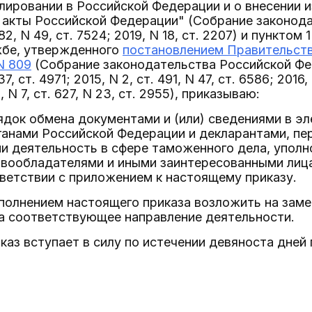
ировании в Российской Федерации и о внесении 
 акты Российской Федерации" (Собрание законод
082, N 49, ст. 7524; 2019, N 18, ст. 2207) и пункт
бе, утвержденного
постановлением Правительств
N 809
(Собрание законодательства Российской Феде
7, ст. 4971; 2015, N 2, ст. 491, N 47, ст. 6586; 2016,
, N 7, ст. 627, N 23, ст. 2955), приказываю:
ядок обмена документами и (или) сведениями в 
анами Российской Федерации и декларантами, пер
 деятельность в сфере таможенного дела, упол
авообладателями и иными заинтересованными ли
ветствии с приложением к настоящему приказу.
сполнением настоящего приказа возложить на зам
за соответствующее направление деятельности.
каз вступает в силу по истечении девяноста дней