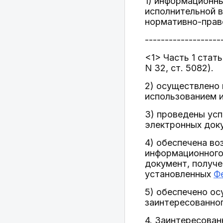
1) информационн
исполнительной 
нормативно-прав
-------------------
<1> Часть 1 стат
N 32, ст. 5082).
2) осуществлено
использованием 
3) проведены ус
электронных док
4) обеспечена в
информационного
документ, получе
установленных
Ф
5) обеспечено ос
заинтересованног
4. Заинтересова