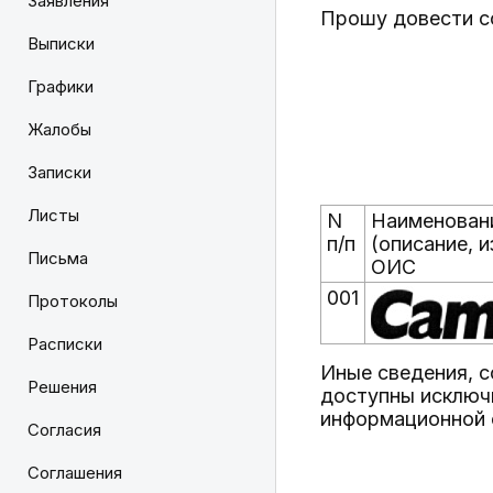
Заявления
Прошу довести с
Выписки
Графики
Жалобы
Записки
Листы
N
Наименован
п/п
(описание, 
Письма
ОИС
001
Протоколы
Расписки
Иные сведения, 
Решения
доступны исключ
информационной 
Согласия
Соглашения