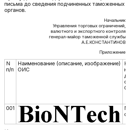
письма до сведения подчиненных таможенных
органов.
Начальник
Управления торговых ограничений,
валютного и экспортного контроля
генерал-майор таможенной службы
А.Е.КОНСТАНТИНОВ
Приложение
N
Наименование (описание, изображение)
Н
п/п
ОИС
но
д
о
О
001
N
от