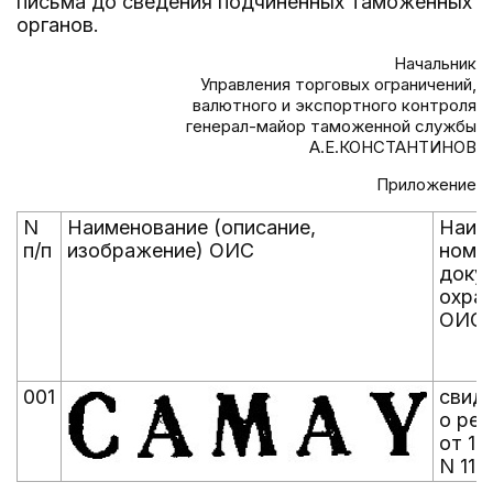
письма до сведения подчиненных таможенных
органов.
Начальник
Управления торговых ограничений,
валютного и экспортного контроля
генерал-майор таможенной службы
А.Е.КОНСТАНТИНОВ
Приложение
N
Наименование (описание,
Наим
п/п
изображение) ОИС
номер
доку
охра
ОИС
001
свид
о рег
от 10
N 116