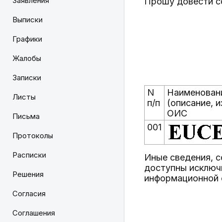
Заявления
Прошу довести с
Выписки
Графики
Жалобы
Записки
N
Наименован
Листы
п/п
(описание, 
ОИС
Письма
001
Протоколы
Расписки
Иные сведения, 
доступны исключ
Решения
информационной 
Согласия
Соглашения