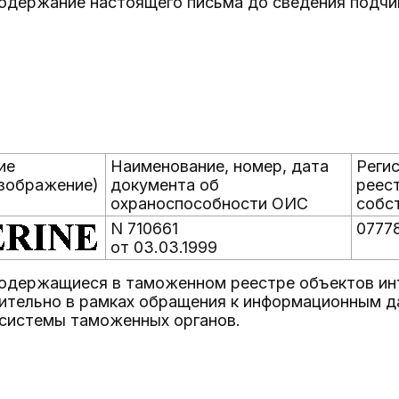
одержание настоящего письма до сведения подчи
ие
Наименование, номер, дата
Реги
изображение)
документа об
реес
охраноспособности ОИС
собс
N 710661
0777
от 03.03.1999
содержащиеся в таможенном реестре объектов ин
ительно в рамках обращения к информационным д
системы таможенных органов.