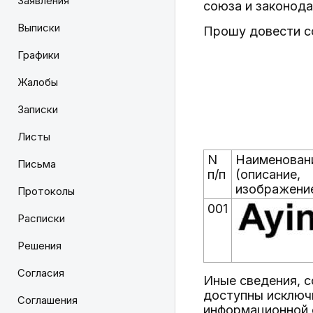
Заявления
союза и законод
Выписки
Прошу довести с
Графики
Жалобы
Записки
Листы
N
Наименован
Письма
п/п
(описание,
изображени
Протоколы
001
Расписки
Решения
Согласия
Иные сведения, 
доступны исключ
Соглашения
информационной 