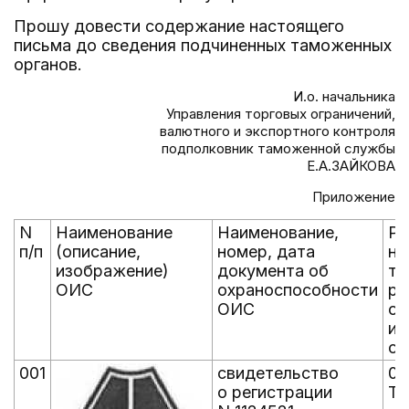
Прошу довести содержание настоящего
письма до сведения подчиненных таможенных
органов.
И.о. начальника
Управления торговых ограничений,
валютного и экспортного контроля
подполковник таможенной службы
Е.А.ЗАЙКОВА
Приложение
N
Наименование
Наименование,
Ре
п/п
(описание,
номер, дата
но
изображение)
документа об
та
ОИС
охраноспособности
ре
ОИС
об
ин
со
001
свидетельство
07
о регистрации
ТЗ