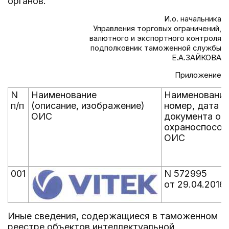
органов.
И.о. начальника
Управления торговых ограничений,
валютного и экспортного контроля
подполковник таможенной службы
Е.А.ЗАЙКОВА
Приложение
N
Наименование
Наименование
п/п
(описание, изображение)
номер, дата
ОИС
документа об
охраноспособ
ОИС
001
N 572995
от 29.04.2016
Иные сведения, содержащиеся в таможенном
реестре объектов интеллектуальной