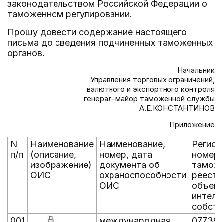
законодательством Российской Федерации о
таможенном регулировании.
Прошу довести содержание настоящего
письма до сведения подчиненных таможенных
органов.
Начальник
Управления торговых ограничений,
валютного и экспортного контроля
генерал-майор таможенной службы
А.Е.КОНСТАНТИНОВ
Приложение
N
Наименование
Наименование,
Регис
п/п
(описание,
номер, дата
номер 
изображение)
документа об
тамож
ОИС
охраноспособности
реест
ОИС
объек
интелл
собст
001
международная
07739/