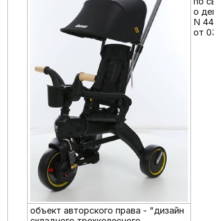
по св
о деп
N 440
от 03
объект авторского права - "дизайн
складного трехколесного