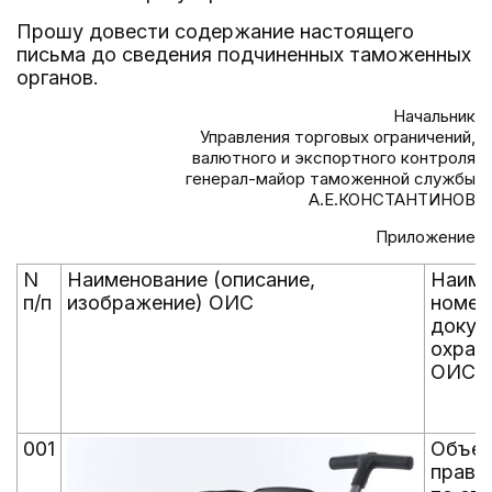
Прошу довести содержание настоящего
письма до сведения подчиненных таможенных
органов.
Начальник
Управления торговых ограничений,
валютного и экспортного контроля
генерал-майор таможенной службы
А.Е.КОНСТАНТИНОВ
Приложение
N
Наименование (описание,
Наиме
п/п
изображение) ОИС
номер
докум
охран
ОИС
001
Объек
права