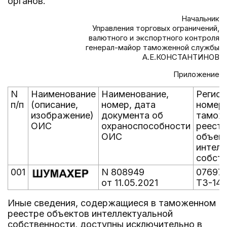
органов.
Начальник
Управления торговых ограничений,
валютного и экспортного контроля
генерал-майор таможенной службы
А.Е.КОНСТАНТИНОВ
Приложение
N
Наименование
Наименование,
Регис
п/п
(описание,
номер, дата
номер 
изображение)
документа об
тамож
ОИС
охраноспособности
реест
ОИС
объек
интелл
собст
001
N 808949
07697/
от 11.05.2021
ТЗ-14
Иные сведения, содержащиеся в таможенном
реестре объектов интеллектуальной
собственности, доступны исключительно в