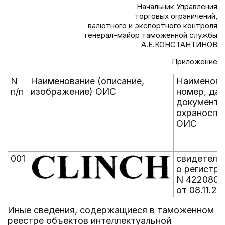
Начальник Управления
торговых ограничений,
валютного и экспортного контроля
генерал-майор таможенной службы
А.Е.КОНСТАНТИНОВ
Приложение
N
Наименование (описание,
Наименова
п/п
изображение) ОИС
номер, да
документа
охраноспо
ОИС
001
свидетель
о регистра
N 422080
от 08.11.20
Иные сведения, содержащиеся в таможенном
реестре объектов интеллектуальной