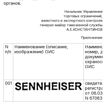
органов.
Начальник Управления
торговых ограничений,
валютного и экспортного контроля
генерал-майор таможенной службы
А.Е.КОНСТАНТИНОВ
Приложение
N
Наименование (описание,
Наименов
п/п
изображение) ОИС
номер, да
документ
охраносп
ОИС
001
свидетел
регистра
от 06.03.
N 670839