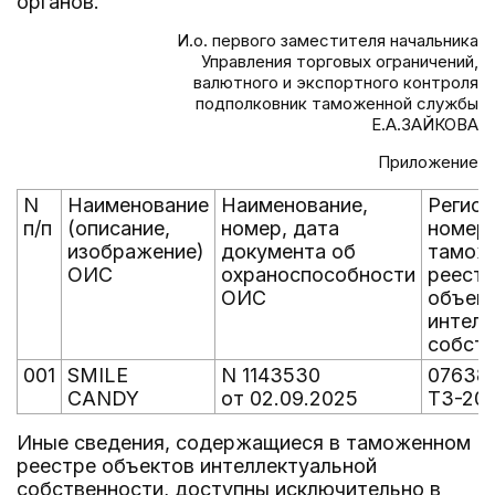
органов.
И.о. первого заместителя начальника
Управления торговых ограничений,
валютного и экспортного контроля
подполковник таможенной службы
Е.А.ЗАЙКОВА
Приложение
N
Наименование
Наименование,
Регис
п/п
(описание,
номер, дата
номер 
изображение)
документа об
тамож
ОИС
охраноспособности
реест
ОИС
объек
интелл
собст
001
SMILE
N 1143530
07638/
CANDY
от 02.09.2025
ТЗ-20
Иные сведения, содержащиеся в таможенном
реестре объектов интеллектуальной
собственности, доступны исключительно в