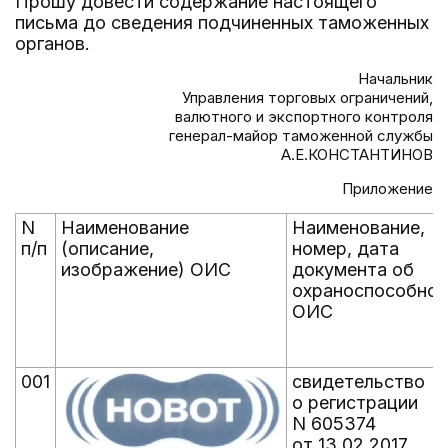
Прошу довести содержание настоящего
письма до сведения подчиненных таможенных
органов.
Начальник
Управления торговых ограничений,
валютного и экспортного контроля
генерал-майор таможенной службы
А.Е.КОНСТАНТИНОВ
Приложение
N
Наименование
Наименование,
п/п
(описание,
номер, дата
изображение) ОИС
документа об
охраноспособнос
ОИС
001
свидетельство
о регистрации
N 605374
от 13.02.2017