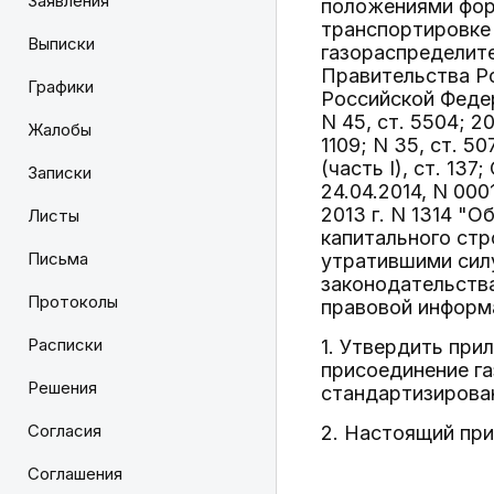
Заявления
положениями форм
транспортировке 
Выписки
газораспределит
Правительства Ро
Графики
Российской Федерац
N 45, ст. 5504; 20
Жалобы
1109; N 35, ст. 507
(часть I), ст. 13
Записки
24.04.2014, N 00
2013 г. N 1314 "
Листы
капитального стр
Письма
утратившими сил
законодательства
Протоколы
правовой информа
Расписки
1. Утвердить при
присоединение га
Решения
стандартизирова
Согласия
2. Настоящий при
Соглашения