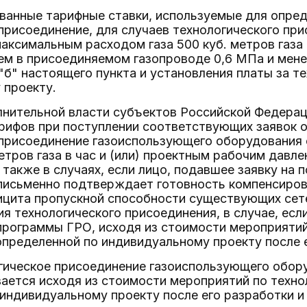
ванные тарифные ставки, используемые для опред
присоединение, для случаев технологического пр
аксимальным расходом газа 500 куб. метров газа в
м в присоединяемом газопроводе 0,6 МПа и менее
 "б" настоящего пункта и установления платы за т
 проекту.
лнительной власти субъектов Российской Федерац
рифов при поступлении соответствующих заявок 
 присоединение газоиспользующего оборудования 
етров газа в час и (или) проектным рабочим дав
 также в случаях, если лицо, подавшее заявку на 
 письменно подтверждает готовность компенсиров
ицита пропускной способности существующих сет
я технологического присоединения, в случае, есл
программы ГРО, исходя из стоимости мероприятий
пределенной по индивидуальному проекту после е
гическое присоединение газоиспользующего обор
ается исходя из стоимости мероприятий по техн
индивидуальному проекту после его разработки и 