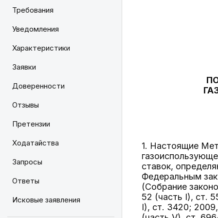
Требования
Уведомления
Характеристики
Заявки
ПО
Доверенности
ГА
Отзывы
Претензии
Ходатайства
1. Настоящие Мет
газоиспользующег
Запросы
ставок, определя
Федеральным зако
Ответы
(Собрание законод
52 (часть I), ст. 
Исковые заявления
I), ст. 3420; 2009,
(часть V), ст. 69