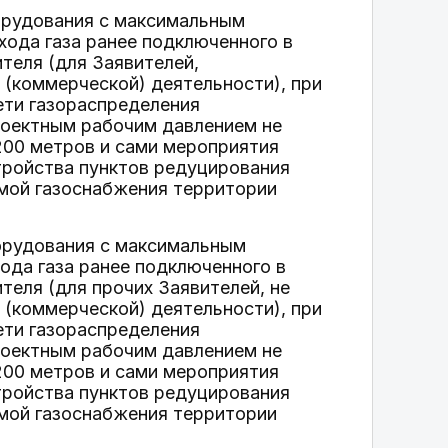
борудования с максимальным
хода газа ранее подключенного в
теля (для Заявителей,
(коммерческой) деятельности), при
ети газораспределения
проектным рабочим давлением не
 200 метров и сами мероприятия
тройства пунктов редуцирования
емой газоснабжения территории
борудования с максимальным
хода газа ранее подключенного в
еля (для прочих Заявителей, не
(коммерческой) деятельности), при
ети газораспределения
проектным рабочим давлением не
 200 метров и сами мероприятия
тройства пунктов редуцирования
емой газоснабжения территории