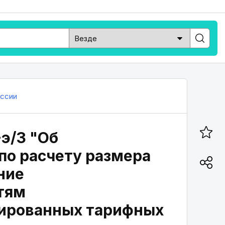
ссии
-э/3 "Об
по расчету размера
ние
тям
зированных тарифных