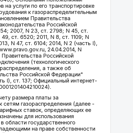
в на услуги по его транспортировке
орудования к газораспределительным
ановлением Правительства
законодательства Российской
54; 2007, N 23, ст. 2798; N 45, ст.
49, ст. 6520; 2011, N 8, ст. 1109; N
013, N 47, ст. 6104; 2014, N 2 (часть I),
ww.pravo.gov.ru, 24.04.2014, N
м Правительства Российской
одключения (технологического
распределения, а также об
ельства Российской Федерации"
ь I), ст. 137; Официальный интернет-
 0001201404210024).
чету размера платы за
 сетям газораспределения (далее -
тарифных ставок, определяющих ее
азначены для использования
 в области государственного
владеющими на праве собственности