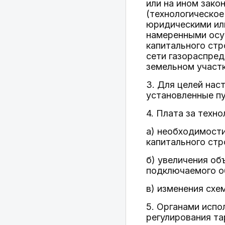
или на ином зако
(технологическое
юридическими ил
намеренными осу
капитального ст
сети газораспред
земельном участк
3. Для целей нас
установленные пу
4. Плата за техн
а) необходимости
капитального стр
б) увеличения об
подключаемого о
в) изменения схе
5. Органами испо
регулирования та