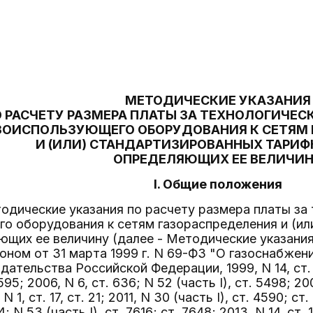
МЕТОДИЧЕСКИЕ УКАЗАНИЯ
 РАСЧЕТУ РАЗМЕРА ПЛАТЫ ЗА ТЕХНОЛОГИЧЕС
ЗОИСПОЛЬЗУЮЩЕГО ОБОРУДОВАНИЯ К СЕТЯМ 
И (ИЛИ) СТАНДАРТИЗИРОВАННЫХ ТАРИФ
ОПРЕДЕЛЯЮЩИХ ЕЕ ВЕЛИЧИ
I. Общие положения
одические указания по расчету размера платы за
о оборудования к сетям газораспределения и (и
ющих ее величину (далее - Методические указания
ном от 31 марта 1999 г. N 69-ФЗ "О газоснабжен
ательства Российской Федерации, 1999, N 14, ст. 1
5595; 2006, N 6, ст. 636; N 52 (часть I), ст. 5498; 2
 N 1, ст. 17, ст. 21; 2011, N 30 (часть I), ст. 4590; с
64; N 53 (часть I), ст. 7616; ст. 7648; 2013, N 14, 