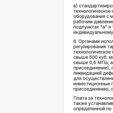
в) стандартизиро
технологическое 
оборудования с м
рабочим давление
подпунктах "а" и
индивидуальному
6. Органами испо
регулирования та
технологическое
свыше 500 куб. м
свыше 0,6 МПа, а
присоединение),
ликвидацией деф
для осуществлени
инвестиционные 
присоединению, о
Плата за техноло
также устанавлив
определенной по 