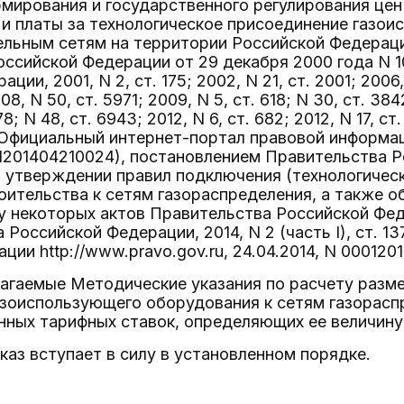
ирования и государственного регулирования цен н
и платы за технологическое присоединение газои
ельным сетям на территории Российской Федерац
ссийской Федерации от 29 декабря 2000 года N 1
ии, 2001, N 2, ст. 175; 2002, N 21, ст. 2001; 2006,
08, N 50, ст. 5971; 2009, N 5, ст. 618; N 30, ст. 3842
8; N 48, ст. 6943; 2012, N 6, ст. 682; 2012, N 17, ст.
7; Официальный интернет-портал правовой информац
01201404210024), постановлением Правительства 
Об утверждении правил подключения (технологичес
оительства к сетям газораспределения, а также о
у некоторых актов Правительства Российской Фе
 Российской Федерации, 2014, N 2 (часть I), ст. 
ции http://www.pravo.gov.ru, 24.04.2014, N 000120
лагаемые Методические указания по расчету разме
зоиспользующего оборудования к сетям газораспр
нных тарифных ставок, определяющих ее величину
каз вступает в силу в установленном порядке.