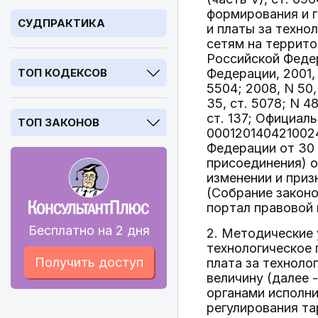
формирования и г
СУДПРАКТИКА
и платы за техно
сетям на террит
Российской Федер
ТОП КОДЕКСОВ
Федерации, 2001, N
5504; 2008, N 50, 
35, ст. 5078; N 48,
ст. 137; Официал
ТОП ЗАКОНОВ
0001201404210024
Федерации от 30 
присоединения) о
изменении и при
(Собрание законо
портал правовой 
Бесплатно на 2 дня
2. Методические 
технологическое 
Получить доступ
плата за техноло
величину (далее 
органами исполни
регулирования т