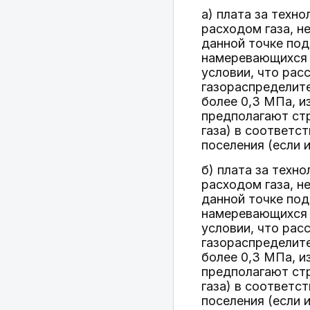
а) плата за техн
расходом газа, н
данной точке под
намеревающихся и
условии, что рас
газораспределите
более 0,3 МПа, и
предполагают ст
газа) в соответс
поселения (если 
б) плата за техн
расходом газа, н
данной точке под
намеревающихся и
условии, что рас
газораспределите
более 0,3 МПа, и
предполагают ст
газа) в соответс
поселения (если 