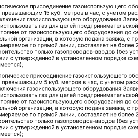
ологическое присоединение газоиспользующего о
е превышающим 15 куб. метров в час, с учетом рас
ключения газоиспользующего оборудования Заяви
спользовать газ для целей предпринимательской 
стояние от газоиспользующего оборудования до с
льной организации, в которую подана заявка, с 
змеряемое по прямой линии, составляет не более
роительство только газопроводов-вводов (без ус
твии с утвержденной в установленном порядке сх
имеется);
ологическое присоединение газоиспользующего о
е превышающим 5 куб. метров в час, с учетом рас
ключения газоиспользующего оборудования Заявит
спользовать газ для целей предпринимательской 
стояние от газоиспользующего оборудования до с
льной организации, в которую подана заявка, с 
змеряемое по прямой линии, составляет не более
роительство только газопроводов-вводов (без ус
твии с утвержденной в установленном порядке сх
имеется);