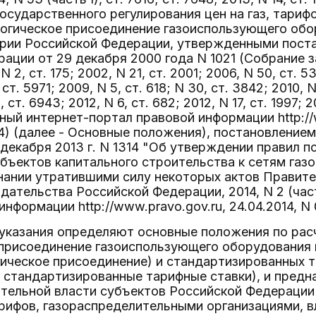
осударственного регулирования цен на газ, тарифо
логическое присоединение газоиспользующего об
ории Российской Федерации, утвержденными пост
ации от 29 декабря 2000 года N 1021 (Собрание 
 2, ст. 175; 2002, N 21, ст. 2001; 2006, N 50, ст. 53
ст. 5971; 2009, N 5, ст. 618; N 30, ст. 3842; 2010, N 
 ст. 6943; 2012, N 6, ст. 682; 2012, N 17, ст. 1997; 2
ьный интернет-портал правовой информации http://w
) (далее - Основные положения), постановление
декабря 2013 г. N 1314 "Об утверждении правил п
бъектов капитального строительства к сетям газо
знании утратившими силу некоторых актов Правит
дательства Российской Федерации, 2014, N 2 (част
информации http://www.pravo.gov.ru, 24.04.2014, N
указания определяют основные положения по рас
присоединение газоиспользующего оборудования к
гическое присоединение) и стандартизированных 
- стандартизированные тарифные ставки), и предн
тельной власти субъектов Российской Федерации
арифов, газораспределительными организациями, 