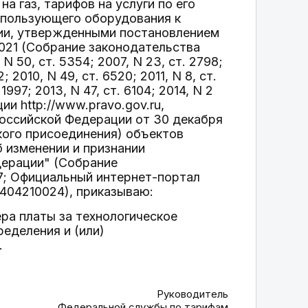
а газ, тарифов на услуги по его
спользующего оборудования к
ии, утвержденными постановлением
021 (Собрание законодательства
 N 50, ст. 5354; 2007, N 23, ст. 2798;
; 2010, N 49, ст. 6520; 2011, N 8, ст.
 1997; 2013, N 47, ст. 6104; 2014, N 2
ии http://www.pravo.gov.ru,
Российской Федерации от 30 декабря
кого присоединения) объектов
б изменении и признании
дерации" (Собрание
137; Официальный интернет-портал
1404210024), приказываю:
ра платы за технологическое
еделения и (или)
.
Руководитель
Федеральной службы по тарифам