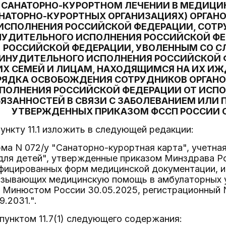
 САНАТОРНО-КУРОРТНОМ ЛЕЧЕНИИ В МЕДИЦИ
АНАТОРНО-КУРОРТНЫХ ОРГАНИЗАЦИЯХ) ОРГАН
ИСПОЛНЕНИЯ РОССИЙСКОЙ ФЕДЕРАЦИИ, СОТР
НУДИТЕЛЬНОГО ИСПОЛНЕНИЯ РОССИЙСКОЙ Ф
РОССИЙСКОЙ ФЕДЕРАЦИИ, УВОЛЕННЫМ СО С
ИНУДИТЕЛЬНОГО ИСПОЛНЕНИЯ РОССИЙСКОЙ 
ИХ СЕМЕЙ И ЛИЦАМ, НАХОДЯЩИМСЯ НА ИХ ИЖ
РЯДКА ОСВОБОЖДЕНИЯ СОТРУДНИКОВ ОРГАНО
ПОЛНЕНИЯ РОССИЙСКОЙ ФЕДЕРАЦИИ ОТ ИСП
ЯЗАННОСТЕЙ В СВЯЗИ С ЗАБОЛЕВАНИЕМ ИЛИ 
УТВЕРЖДЕННЫХ ПРИКАЗОМ ФССП РОССИИ ОТ 
пункту 11.1 изложить в следующей редакции:
ма N 072/у "Санаторно-курортная карта", учетна
для детей", утвержденные приказом Минздрава Ро
фицированных форм медицинской документации, и
азывающих медицинскую помощь в амбулаторных у
 Минюстом России 30.05.2025, регистрационный 
9.2031.".
пунктом 11.7(1) следующего содержания: