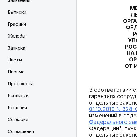
Заявления
М
Выписки
Л
ОРГ
Графики
ФЕД
Р
Жалобы
УВ
РОС
Записки
НА
ОР
Листы
ОТ 
Письма
Протоколы
В соответствии с
Расписки
гарантиях сотруд
отдельные закон
Решения
01.10.2019 N 328
изменений в отд
Согласия
Федерального зак
Федерации", пунк
Соглашения
отдельные закон