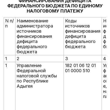
ФИНАНСИРОВАНИЯ ДЕФИЦИТА
ФЕДЕРАЛЬНОГО БЮДЖЕТА ПО ЕДИНОМУ
НАЛОГОВОМУ ПЛАТЕЖУ
N п/
Наименование
Коды
На
п
администратора
источников
ис
источников
финансирования
фи
финансирования
дефицита
де
дефицита
федерального
фе
федерального
бюджета
бю
бюджета
1
2
3
4
1
Управление
182 01 06 12 01
Ув
Федеральной
01 0000 510
фи
налоговой службы
акт
по Республике
оп
Адыгея
ед
на
пл