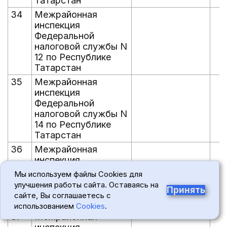
Татарстан
34
Межрайонная
инспекция
Федеральной
налоговой службы N
12 по Республике
Татарстан
35
Межрайонная
инспекция
Федеральной
налоговой службы N
14 по Республике
Татарстан
36
Межрайонная
инспекция
Федеральной
Мы используем файлы Cookies для
налоговой службы N
улучшения работы сайта. Оставаясь на
Принять
16 по Республике
сайте, Вы соглашаетесь с
Татарстан
использованием
Cookies
.
37
Межрайонная