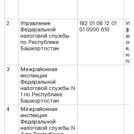
2
Управление
182 01 06 12 01
Ум
Федеральной
01 0000 610
фи
налоговой службы
акт
по Республике
оп
Башкортостан
ед
на
пл
3
Межрайонная
инспекция
Федеральной
налоговой службы N
1 по Республике
Башкортостан
4
Межрайонная
инспекция
Федеральной
налоговой службы N