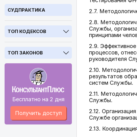
тестирования ФНС
СУДПРАКТИКА
2.7. Методологич
2.8. Методологич
Службы, организа
ТОП КОДЕКСОВ
принципами чело
2.9. Эффективное
процессов, отнес
ТОП ЗАКОНОВ
руководителя Сл
2.10. Методологи
результатов обр
систем Службы.
2.11. Методологи
Бесплатно на 2 дня
Службы.
2.12. Организаци
Получить доступ
Службе организац
2.13. Координаци