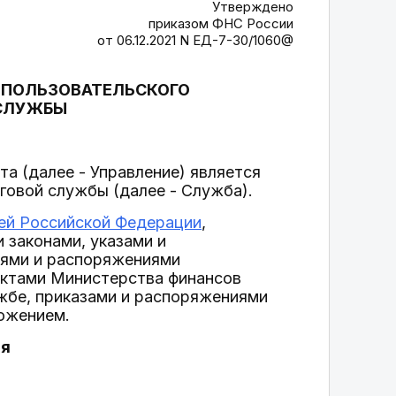
Утверждено
приказом ФНС России
от 06.12.2021 N ЕД-7-30/1060@
И ПОЛЬЗОВАТЕЛЬСКОГО
 СЛУЖБЫ
та (далее - Управление) является
овой службы (далее - Служба).
ей Российской Федерации
,
законами, указами и
иями и распоряжениями
актами Министерства финансов
жбе, приказами и распоряжениями
ожением.
ия