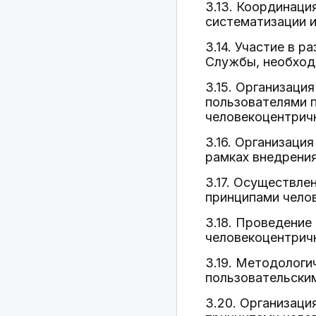
3.13. Координаци
систематизации и
3.14. Участие в 
Службы, необход
3.15. Организаци
пользователями п
человекоцентрич
3.16. Организаци
рамках внедрени
3.17. Осуществле
принципами чело
3.18. Проведение
человекоцентрич
3.19. Методолог
пользовательски
3.20. Организаци