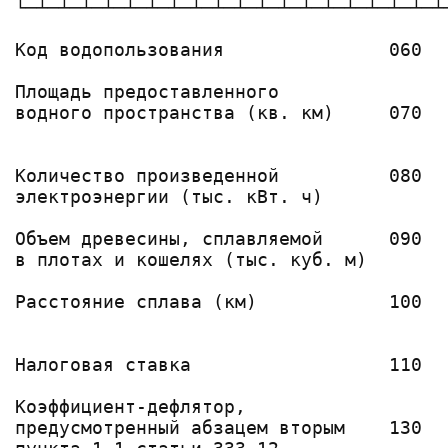
└─┴─┴─┴─┴─┴─┴─┴─┴─┴─┴─┴─┴─┴─┴─┴─┴─┴─┴─┴
                                        
Код водопользования               060   
                                        
Площадь предоставленного                
водного пространства (кв. км)     070   
                                        
                                       
Количество произведенной          080  
электроэнергии (тыс. кВт. ч)           
                                       
Объем древесины, сплавляемой      090  
в плотах и кошелях (тыс. куб. м)       
                                       
Расстояние сплава (км)            100  
                                       
                                        
Налоговая ставка                  110   
                                        
Коэффициент-дефлятор,                   
предусмотренный абзацем вторым    130   