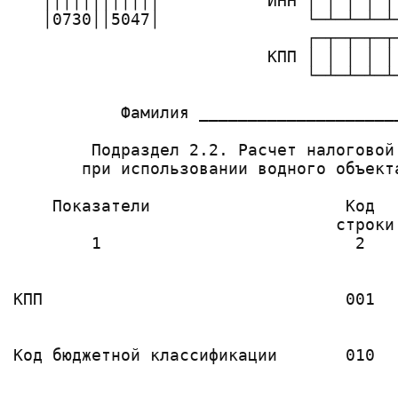
   ││││││││││││           ИНН │ │ │ │ │ 
   │0730││5047│               └─┴─┴─┴─┴─
                              ┌─┬─┬─┬─┬
                          КПП │ │ │ │ │
                              └─┴─┴─┴─┴
           Фамилия ____________________
        Подраздел 2.2. Расчет налоговой
       при использовании водного объект
    Показатели                    Код  
                                 строки

        1                          2   
                                        
КПП                               001   
                                        
                                       
Код бюджетной классификации       010  
                                       
                                       