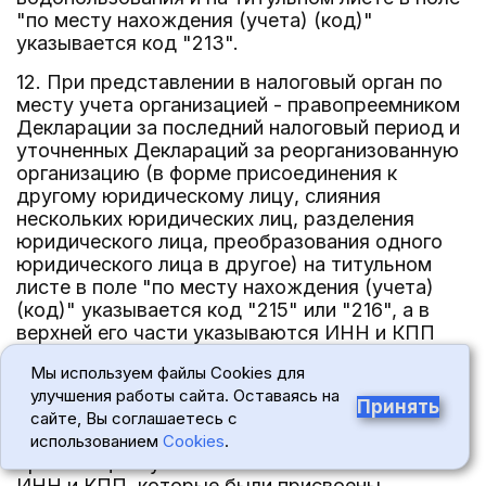
"по месту нахождения (учета) (код)"
указывается код "213".
12. При представлении в налоговый орган по
месту учета организацией - правопреемником
Декларации за последний налоговый период и
уточненных Деклараций за реорганизованную
организацию (в форме присоединения к
другому юридическому лицу, слияния
нескольких юридических лиц, разделения
юридического лица, преобразования одного
юридического лица в другое) на титульном
листе в поле "по месту нахождения (учета)
(код)" указывается код "215" или "216", а в
верхней его части указываются ИНН и КПП
организации-правопреемника. В реквизите
Мы используем файлы Cookies для
"налогоплательщик" указывается
улучшения работы сайта. Оставаясь на
наименование реорганизованной организации.
Принять
сайте, Вы соглашаетесь с
В поле "ИНН/КПП реорганизованной
использованием
Cookies
.
организации" указываются соответственно
ИНН и КПП, которые были присвоены