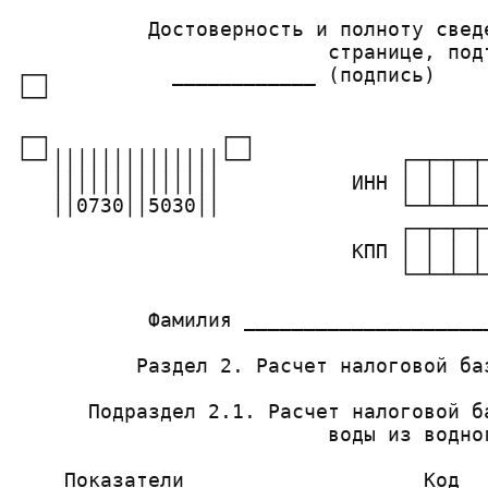
           Достоверность и полноту свед
                          странице, подт
┌─┐          ____________ (подпись)    
┌─┐              ┌─┐

└─┘││││││││││││││└─┘            ┌─┬─┬─┬─
   ││││││││││││││           ИНН │ │ │ │ 
   ││0730││5030││               └─┴─┴─┴─
                                ┌─┬─┬─┬
                            КПП │ │ │ │
                                └─┴─┴─┴
           Фамилия ____________________
          Раздел 2. Расчет налоговой ба
      Подраздел 2.1. Расчет налоговой б
                          воды из водног
    Показатели                    Код  