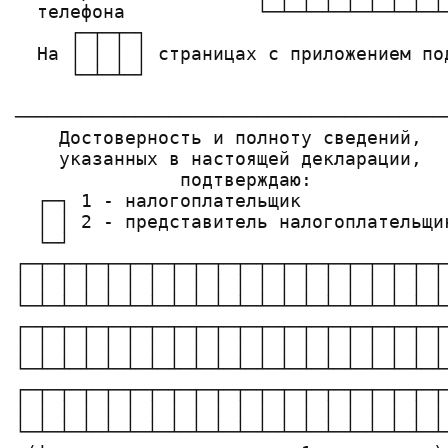
  телефона            └─┴─┴─┴─┴─┴─┴─┴─┴
     ┌─┬─┬─┐                           
  На │ │ │ │ страницах с приложением по
     └─┴─┴─┘                           
───────────────────────────────────────
    Достоверность и полноту сведений,  
    указанных в настоящей декларации,  
               подтверждаю:             
  ┌─┐ 1 - налогоплательщик             
  │ │ 2 - представитель налогоплательщик
  └─┘                                   
┌─┬─┬─┬─┬─┬─┬─┬─┬─┬─┬─┬─┬─┬─┬─┬─┬─┬─┬─┬
│ │ │ │ │ │ │ │ │ │ │ │ │ │ │ │ │ │ │ │
└─┴─┴─┴─┴─┴─┴─┴─┴─┴─┴─┴─┴─┴─┴─┴─┴─┴─┴─┴
┌─┬─┬─┬─┬─┬─┬─┬─┬─┬─┬─┬─┬─┬─┬─┬─┬─┬─┬─┬─
│ │ │ │ │ │ │ │ │ │ │ │ │ │ │ │ │ │ │ │
└─┴─┴─┴─┴─┴─┴─┴─┴─┴─┴─┴─┴─┴─┴─┴─┴─┴─┴─┴─
┌─┬─┬─┬─┬─┬─┬─┬─┬─┬─┬─┬─┬─┬─┬─┬─┬─┬─┬─┬─
│ │ │ │ │ │ │ │ │ │ │ │ │ │ │ │ │ │ │ │ 
└─┴─┴─┴─┴─┴─┴─┴─┴─┴─┴─┴─┴─┴─┴─┴─┴─┴─┴─┴