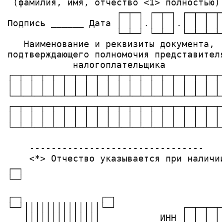
 (фамилия, имя, отчество <1> полностью)
                    ┌─┬─┐ ┌─┬─┐ ┌─┬─┬─┬
Подпись ______ Дата │ │ │.│ │ │.│ │ │ │
                    └─┴─┘ └─┴─┘ └─┴─┴─┴─
   Наименование и реквизиты документа, 
подтверждающего полномочия представител
            налогоплательщика          
┌─┬─┬─┬─┬─┬─┬─┬─┬─┬─┬─┬─┬─┬─┬─┬─┬─┬─┬─┬─
│ │ │ │ │ │ │ │ │ │ │ │ │ │ │ │ │ │ │ │ 
└─┴─┴─┴─┴─┴─┴─┴─┴─┴─┴─┴─┴─┴─┴─┴─┴─┴─┴─┴─
┌─┬─┬─┬─┬─┬─┬─┬─┬─┬─┬─┬─┬─┬─┬─┬─┬─┬─┬─┬
│ │ │ │ │ │ │ │ │ │ │ │ │ │ │ │ │ │ │ │
└─┴─┴─┴─┴─┴─┴─┴─┴─┴─┴─┴─┴─┴─┴─┴─┴─┴─┴─┴─
    --------------------------------

    <*> Отчество указывается при наличи
┌─┐                                    
┌─┐              ┌─┐

└─┘││││││││││││││└─┘            ┌─┬─┬─┬─
   ││││││││││││││           ИНН │ │ │ │ 