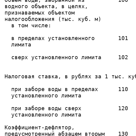
водного объекта, в целях,              
признаваемых объектом

налогообложения (тыс. куб. м)

  в том числе:

                                       
  в пределах установленного       101  
  лимита                               
                                       
  сверх установленного лимита     102  
                                       
Налоговая ставка, в рублях за 1 тыс. куб
                                        
  при заборе воды в пределах      110   
  установленного лимита                 
                                        
  при заборе воды сверх           120   
  установленного лимита                 
Коэффициент-дефлятор,                   
предусмотренный абзацем вторым    130   