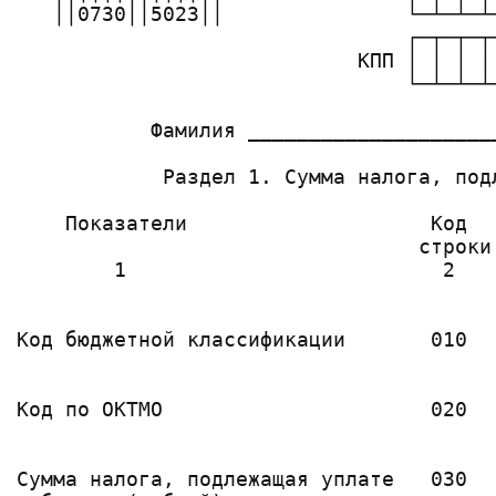
   ││0730││5023││               └─┴─┴─┴─
                                ┌─┬─┬─┬
                            КПП │ │ │ │
                                └─┴─┴─┴
           Фамилия ____________________
            Раздел 1. Сумма налога, под
    Показатели                    Код  
                                 строки

        1                          2   
                                       
Код бюджетной классификации       010  
                                       
                                       
Код по ОКТМО                      020  
                                       
                                       
Сумма налога, подлежащая уплате   030  