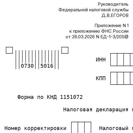
Руководитель
Федеральной налоговой службы
Д.В.ЕГОРОВ
Приложение N 1
к приложению ФНС России
от 26.03.2026 N ЕД-1-3/205@
┌─┐              ┌─┐

└─┘││││││││││││││└─┘            ┌─┬─┬─┬─
   ││││││││││││││           ИНН │ │ │ │ 
   ││0730││5016││               └─┴─┴─┴─
                                ┌─┬─┬─┬
                            КПП │ │ │ │
                                └─┴─┴─┴
    Форма по КНД 1151072

                  Налоговая декларация п
                    ┌─┬─┬─┐            
Номер корректировки │ │ │ │  Налоговый 