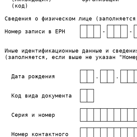
  (код)

Сведения о физическом лице (заполняется,
                      ┌─┬─┬─┐ ┌─┬─┬─┐ ┌─
Номер записи в ЕРН    │ │ │ │-│ │ │ │-│ 
                      └─┴─┴─┘ └─┴─┴─┘ └─
Иные идентификационные данные и сведени
(заполняется, если выше не указан "Номер
                      ┌─┬─┐ ┌─┬─┐ ┌─┬─┬─
  Дата рождения       │ │ │.│ │ │.│ │ │ 
                      └─┴─┘ └─┴─┘ └─┴─┴─
                      ┌─┬─┐

  Код вида документа  │ │ │

                      └─┴─┘

                      ┌─┬─┬─┬─┬─┬─┬─┬─┬
  Серия и номер       │ │ │ │ │ │ │ │ │
                      └─┴─┴─┴─┴─┴─┴─┴─┴
                      ┌─┬─┬─┬─┬─┬─┬─┬─┬
  Номер контактного   │ │ │ │ │ │ │ │ │