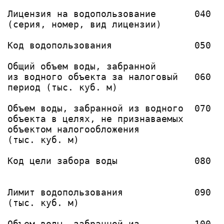
                                       
Лицензия на водопользование       040  
(серия, номер, вид лицензии)           
                                        
Код водопользования               050   
                                        
Общий объем воды, забранной            
из водного объекта за налоговый   060  
период (тыс. куб. м)                   
                                       
Объем воды, забранной из водного  070  
объекта в целях, не признаваемых       
объектом налогообложения

(тыс. куб. м)

                                        
Код цели забора воды              080   
                                        
                                       
Лимит водопользования             090  
(тыс. куб. м)                          
                                       
Объем воды, забранной из          100  