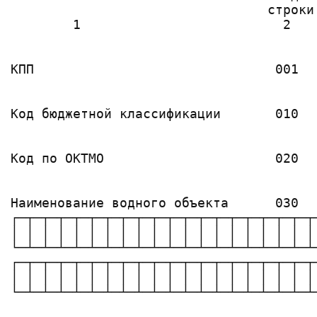
                                 строки

        1                          2   
                                        
КПП                               001   
                                        
                                       
Код бюджетной классификации       010  
                                       
                                       
Код по ОКТМО                      020  
                                       
Наименование водного объекта      030

┌─┬─┬─┬─┬─┬─┬─┬─┬─┬─┬─┬─┬─┬─┬─┬─┬─┬─┬─┬
│ │ │ │ │ │ │ │ │ │ │ │ │ │ │ │ │ │ │ │
└─┴─┴─┴─┴─┴─┴─┴─┴─┴─┴─┴─┴─┴─┴─┴─┴─┴─┴─┴
┌─┬─┬─┬─┬─┬─┬─┬─┬─┬─┬─┬─┬─┬─┬─┬─┬─┬─┬─┬
│ │ │ │ │ │ │ │ │ │ │ │ │ │ │ │ │ │ │ │
└─┴─┴─┴─┴─┴─┴─┴─┴─┴─┴─┴─┴─┴─┴─┴─┴─┴─┴─┴