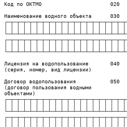
Код по ОКТМО                      020  
                                       
Наименование водного объекта      030

┌─┬─┬─┬─┬─┬─┬─┬─┬─┬─┬─┬─┬─┬─┬─┬─┬─┬─┬─┬
│ │ │ │ │ │ │ │ │ │ │ │ │ │ │ │ │ │ │ │
└─┴─┴─┴─┴─┴─┴─┴─┴─┴─┴─┴─┴─┴─┴─┴─┴─┴─┴─┴
┌─┬─┬─┬─┬─┬─┬─┬─┬─┬─┬─┬─┬─┬─┬─┬─┬─┬─┬─┬
│ │ │ │ │ │ │ │ │ │ │ │ │ │ │ │ │ │ │ │
└─┴─┴─┴─┴─┴─┴─┴─┴─┴─┴─┴─┴─┴─┴─┴─┴─┴─┴─┴
                                       
Лицензия на водопользование       040  
(серия, номер, вид лицензии)           
Договор водопользования           050

(договор пользования водными

объектами)

┌─┬─┬─┬─┬─┬─┬─┬─┬─┬─┬─┬─┬─┬─┬─┬─┬─┬─┬─┬
│ │ │ │ │ │ │ │ │ │ │ │ │ │ │ │ │ │ │ │
└─┴─┴─┴─┴─┴─┴─┴─┴─┴─┴─┴─┴─┴─┴─┴─┴─┴─┴─┴
┌─┬─┬─┬─┬─┬─┬─┬─┬─┬─┬─┬─┬─┬─┬─┬─┬─┬─┬─┬
│ │ │ │ │ │ │ │ │ │ │ │ │ │ │ │ │ │ │ │