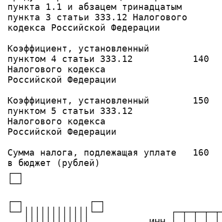
пункта 1.1 и абзацем тринадцатым        
пункта 3 статьи 333.12 Налогового

кодекса Российской Федерации

Коэффициент, установленный              
пунктом 4 статьи 333.12           140   
Налогового кодекса                      
Российской Федерации

                                        
Коэффициент, установленный        150   
пунктом 5 статьи 333.12                 
Налогового кодекса

Российской Федерации

                                       
Сумма налога, подлежащая уплате   160  
в бюджет (рублей)                      
┌─┐                                    
┌─┐            ┌─┐

└─┘││││││││││││└─┘            ┌─┬─┬─┬─┬─