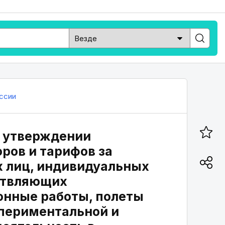
ссии
б утверждении
ров и тарифов за
 лиц, индивидуальных
ствляющих
онные работы, полеты
спериментальной и