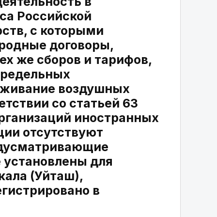
еятельность в
кса Российской
ств, с которыми
родные договоры,
х же сборов и тарифов,
 предельных
уживание воздушных
тствии со статьей 63
организаций иностранных
ции отсутствуют
едусматривающие
е установлены для
кала (Уйташ),
гистрировано в