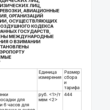
ИДИЧЕСКИХ ЛИЦ,
ИЗИЧЕСКИХ ЛИЦ,
РЕВОЗКИ, АВИАЦИОННЫЕ
ИЯ, ОРГАНИЗАЦИЙ
ЦИИ, ОСУЩЕСТВЛЯЮЩИХ
 ВОЗДУШНОГО КОДЕКСА
АННЫХ ГОСУДАРСТВ,
ЧЕНЫ МЕЖДУНАРОДНЫЕ
НИЯ О ВЗИМАНИИ
УСТАНОВЛЕНЫ
АЭРОПОРТУ
ЕМЫЕ
"
Единица
Размер
измерения
сбора
и
тарифа
янки
руб. <1>/т
444
посадки для
мвм <2>
и 6 часов для
воздушных судов