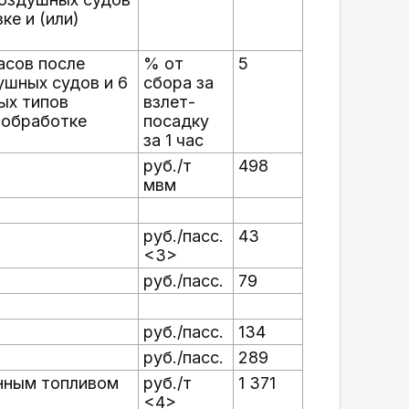
ке и (или)
асов после
% от
5
ушных судов и 6
сбора за
ых типов
взлет-
 обработке
посадку
за 1 час
руб./т
498
мвм
руб./пасс.
43
<3>
руб./пасс.
79
руб./пасс.
134
руб./пасс.
289
онным топливом
руб./т
1 371
<4>