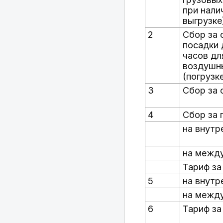
при нали
выгрузке
2
Сбор за 
посадки 
часов дл
воздушны
(погрузк
3
Сбор за 
4
Сбор за 
на внутр
на межд
Тариф за
5
на внутр
на межд
6
Тариф за