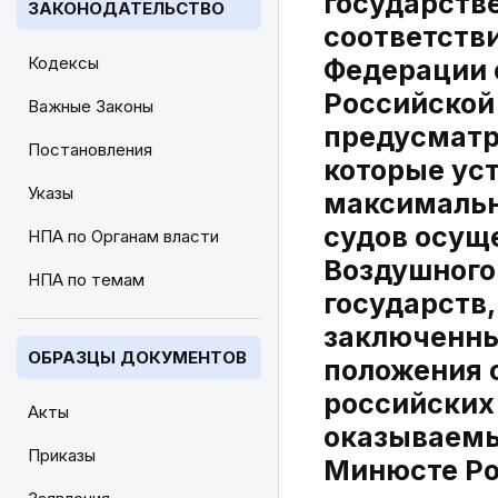
государств
ЗАКОНОДАТЕЛЬСТВО
соответстви
Кодексы
Федерации 
Российской
Важные Законы
предусматр
Постановления
которые ус
Указы
максимальн
судов осущ
НПА по Органам власти
Воздушного
НПА по темам
государств
заключенны
ОБРАЗЦЫ ДОКУМЕНТОВ
положения о
российских 
Акты
оказываемы
Приказы
Минюсте Ро