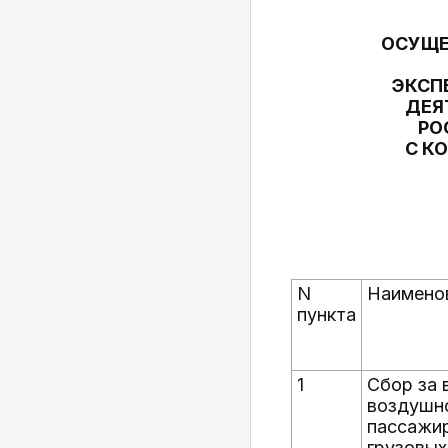
ОСУЩЕ
ЭКСП
ДЕЯ
РО
С К
N
Наименов
пункта
1
Сбор за 
воздушно
пассажир
грузовых