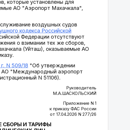
в, которые установлены для
аемые АО "Аэропорт Махачкала",
бслуживание воздушных судов
ушного кодекса Российской
ссийской Федерации отсутствуют
ения о взимании тех же сборов,
ахачкала (Уйташ), оказываемые АО
казу.
г. N 509/18
"Об утверждении
мые АО "Международный аэропорт
гистрационный N 51106).
Руководитель
М.А.ШАСКОЛЬСКИЙ
Приложение N 1
к приказу ФАС России
от 17.04.2026 N 277/26
 СБОРЫ И ТАРИФЫ