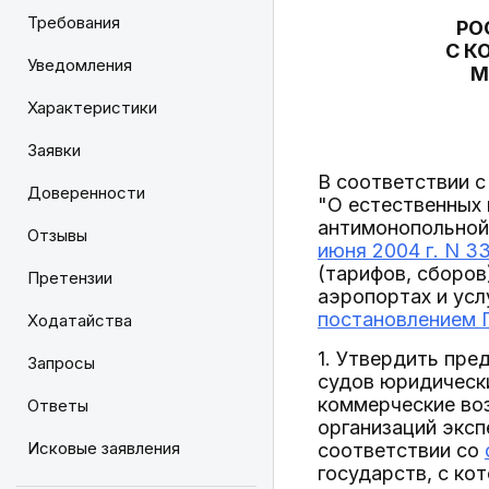
Требования
РО
С К
Уведомления
М
Характеристики
Заявки
В соответствии с
Доверенности
"О естественных 
антимонопольной
Отзывы
июня 2004 г. N 33
(тарифов, сборов
Претензии
аэропортах и усл
постановлением П
Ходатайства
1. Утвердить пр
Запросы
судов юридическ
коммерческие воз
Ответы
организаций экс
Исковые заявления
соответствии со
государств, с к