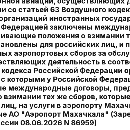
енной авиации, осуществляющих д
и со статьей 63 Воздушного коде
организаций иностранных государ
 Федерацией заключены междуна
ивающие положения о взимании те
тановлены для российских лиц, и
ых аэропортовых сборов за обсл
ествляющих деятельность в соотве
 кодекса Российской Федерации 
, с которыми у Российской Федера
е международные договоры, пр
 взимании тех же сборов, которы
лиц, на услуги в аэропорту Махач
е АО "Аэропорт Махачкала" (Заре
ссии 08.06.2026 N 86959)