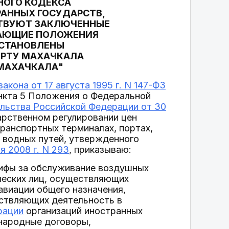
НОГО КОДЕКСА
АННЫХ ГОСУДАРСТВ,
СТВУЮТ ЗАКЛЮЧЕННЫЕ
АЮЩИЕ ПОЛОЖЕНИЯ
УСТАНОВЛЕНЫ
ОРТУ МАХАЧКАЛА
 МАХАЧКАЛА"
акона от 17 августа 1995 г. N 147-ФЗ
ункта 5 Положения о Федеральной
льства Российской Федерации от 30
дарственном регулировании цен
транспортных терминалах, портах,
 водных путей, утвержденного
 2008 г. N 293
, приказываю:
рифы за обслуживание воздушных
ческих лиц, осуществляющих
авиации общего назначения,
ествляющих деятельность в
рации
организаций иностранных
народные договоры,