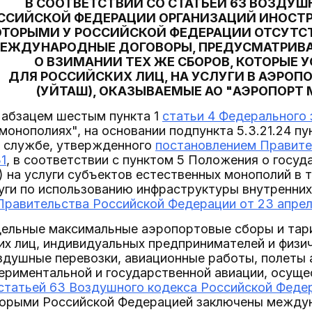
В СООТВЕТСТВИИ СО СТАТЬЕЙ 63 ВОЗДУШ
ССИЙСКОЙ ФЕДЕРАЦИИ ОРГАНИЗАЦИЙ ИНОСТР
ОТОРЫМИ У РОССИЙСКОЙ ФЕДЕРАЦИИ ОТСУТ
ЕЖДУНАРОДНЫЕ ДОГОВОРЫ, ПРЕДУСМАТРИВ
О ВЗИМАНИИ ТЕХ ЖЕ СБОРОВ, КОТОРЫЕ 
ДЛЯ РОССИЙСКИХ ЛИЦ, НА УСЛУГИ В АЭРОП
(УЙТАШ), ОКАЗЫВАЕМЫЕ АО "АЭРОПОРТ
 абзацем шестым пункта 1
статьи 4 Федерального з
монополиях", на основании подпункта 5.3.21.24 п
 службе, утвержденного
постановлением Правите
1
, в соответствии с пунктом 5 Положения о госу
) на услуги субъектов естественных монополий в 
уги по использованию инфраструктуры внутренних
равительства Российской Федерации от 23 апреля
едельные максимальные аэропортовые сборы и та
их лиц, индивидуальных предпринимателей и физи
душные перевозки, авиационные работы, полеты 
периментальной и государственной авиации, осущ
статьей 63 Воздушного кодекса Российской Феде
оторыми Российской Федерацией заключены между