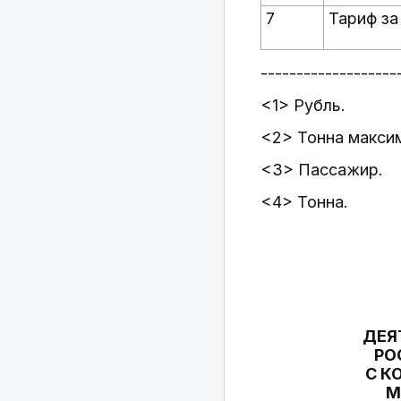
7
Тариф за
-------------------
<1> Рубль.
<2> Тонна макси
<3> Пассажир.
<4> Тонна.
ДЕЯ
РО
С К
М