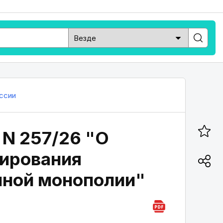
ссии
 N 257/26 "О
лирования
нной монополии"