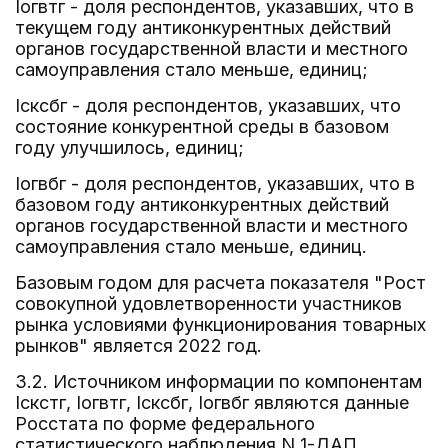
Iогвтг - доля респондентов, указавших, что в
текущем году антиконкурентных действий
органов государственной власти и местного
самоуправления стало меньше, единиц;
Iсксбг - доля респондентов, указавших, что
состояние конкурентной среды в базовом
году улучшилось, единиц;
Iогвбг - доля респондентов, указавших, что в
базовом году антиконкурентных действий
органов государственной власти и местного
самоуправления стало меньше, единиц.
Базовым годом для расчета показателя "Рост
совокупной удовлетворенности участников
рынка условиями функционирования товарных
рынков" является 2022 год.
3.2. Источником информации по компонентам
Iскстг, Iогвтг, Iсксбг, Iогвбг являются данные
Росстата по форме федерального
статистического наблюдения N 1-ДАП