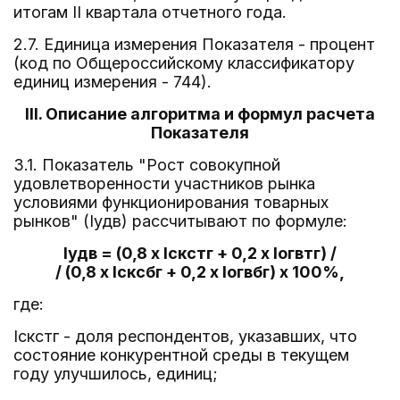
итогам II квартала отчетного года.
2.7. Единица измерения Показателя - процент
(код по Общероссийскому классификатору
единиц измерения - 744).
III. Описание алгоритма и формул расчета
Показателя
3.1. Показатель "Рост совокупной
удовлетворенности участников рынка
условиями функционирования товарных
рынков" (Iудв) рассчитывают по формуле:
Iудв = (0,8 x Iскстг + 0,2 x Iогвтг) /
/ (0,8 x Iсксбг + 0,2 x Iогвбг) x 100%,
где:
Iскстг - доля респондентов, указавших, что
состояние конкурентной среды в текущем
году улучшилось, единиц;