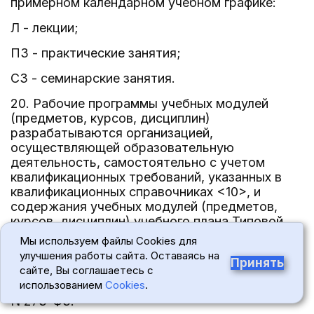
примерном календарном учебном графике:
Л - лекции;
ПЗ - практические занятия;
СЗ - семинарские занятия.
20. Рабочие программы учебных модулей
(предметов, курсов, дисциплин)
разрабатываются организацией,
осуществляющей образовательную
деятельность, самостоятельно с учетом
квалификационных требований, указанных в
квалификационных справочниках <10>, и
содержания учебных модулей (предметов,
курсов, дисциплин) учебного плана Типовой
программы.
Мы используем файлы Cookies для
улучшения работы сайта. Оставаясь на
--------------------------------
Принять
сайте, Вы соглашаетесь с
использованием
Cookies
.
<10> Часть 9 статьи 76 Федерального закона
N 273-ФЗ.