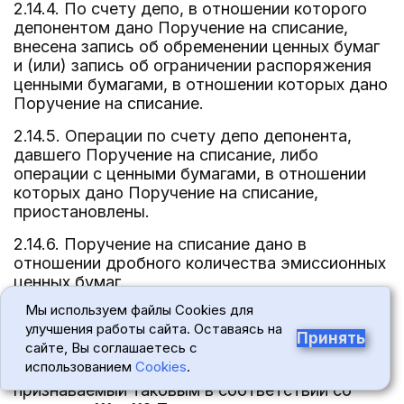
2.14.4. По счету депо, в отношении которого
депонентом дано Поручение на списание,
внесена запись об обременении ценных бумаг
и (или) запись об ограничении распоряжения
ценными бумагами, в отношении которых дано
Поручение на списание.
2.14.5. Операции по счету депо депонента,
давшего Поручение на списание, либо
операции с ценными бумагами, в отношении
которых дано Поручение на списание,
приостановлены.
2.14.6. Поручение на списание дано в
отношении дробного количества эмиссионных
ценных бумаг.
Мы используем файлы Cookies для
2.14.7. Поручение на списание дано по
улучшения работы сайта. Оставаясь на
истечении рабочего дня (времени)
Принять
сайте, Вы соглашаетесь с
списывающего депозитария либо в выходной
использованием
Cookies
.
или нерабочий праздничный день,
признаваемый таковым в соответствии со