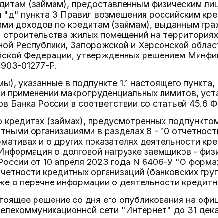
едитам (займам), предоставленным физическим ли
и "д" пункта 3 Правил возмещения российским кр
ими доходов по кредитам (займам), выданным гр
и строительства жилых помещений на территория
ой Республики, Запорожской и Херсонской област
йской Федерации, утвержденных решением Минфин
8903-01277-Р.
ймы), указанные в подпункте 1.1 настоящего пункт
ри применении макропруденциальных лимитов, уст
в Банка России в соответствии со статьей 45.6 Ф
о кредитах (займах), предусмотренных подпунктом
ными организациями в разделах 8 - 10 отчетнос
мативах и о других показателях деятельности кре
нформация о долговой нагрузке заемщиков - физ
России от 10 апреля 2023 года N 6406-У "О формах
четности кредитных организаций (банковских гру
же о перечне информации о деятельности кредитны
тоящее решение со дня его опубликования на офи
лекоммуникационной сети "Интернет" до 31 дека