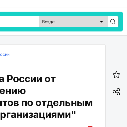
оссии
а России от
нению
тов по отдельным
организациями"