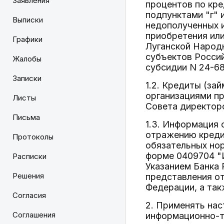
Заявления
процентов по кр
подпунктами "г" 
Выписки
недополученных 
приобретения ил
Графики
Луганской Народн
субъектов Росси
Жалобы
субсидии N 24-6
Записки
1.2. Кредиты (за
организациями п
Листы
Совета директоро
Письма
1.3. Информация 
отражению кредит
Протоколы
обязательных нор
форме 0409704 "И
Расписки
Указанием Банка 
Решения
представления от
Федерации, а так
Согласия
2. Применять нас
Соглашения
информационно-те