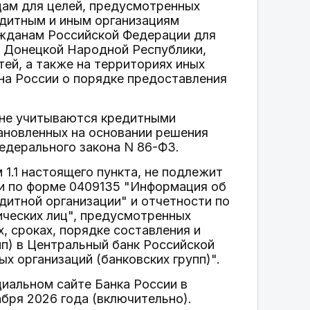
цам для целей, предусмотренных
едитным и иным организациям
ажданам Российской Федерации для
х Донецкой Народной Республики,
ей, а также на территориях иных
а России о порядке предоставления
а, не учитываются кредитными
ановленных на основании решения
едерального закона N 86-ФЗ.
 1.1 настоящего пункта, не подлежит
ти по форме 0409135 "Информация об
дитной организации" и отчетности по
ических лиц", предусмотренных
, сроках, порядке составления и
пп) в Центральный банк Российской
х организаций (банковских групп)".
циальном сайте Банка России в
бря 2026 года (включительно).