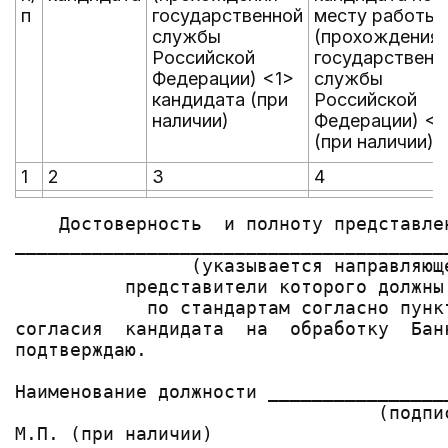
п
государственной
месту работы
службы
(прохождения
Российской
государственн
Федерации) <1>
службы
кандидата (при
Российской
наличии)
Федерации) <
(при наличии)
1
2
3
4
    Достоверность  и полноту представле
_______________________________________
                (указывается направляюще
          представители которого должны
            по стандартам согласно пунк
согласия  кандидата  на  обработку  Бан
подтверждаю.

Наименование должности ________________
                                 (подпи