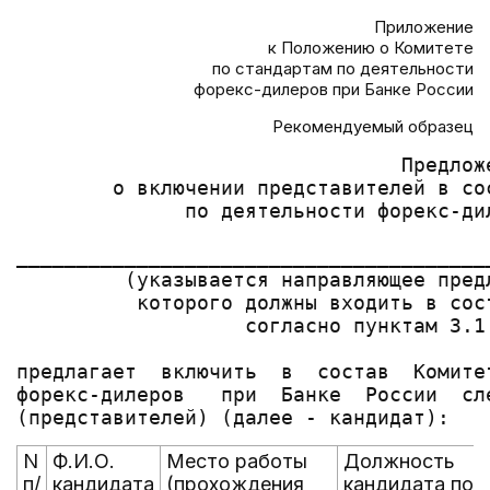
Приложение
к Положению о Комитете
по стандартам по деятельности
форекс-дилеров при Банке России
Рекомендуемый образец
                                Предложе
        о включении представителей в со
              по деятельности форекс-дил
_______________________________________
         (указывается направляющее пред
          которого должны входить в сос
                   согласно пунктам 3.1 
предлагает  включить  в  состав  Комите
форекс-дилеров   при  Банке  России  сл
N
Ф.И.О.
Место работы
Должность
п/
кандидата
(прохождения
кандидата по