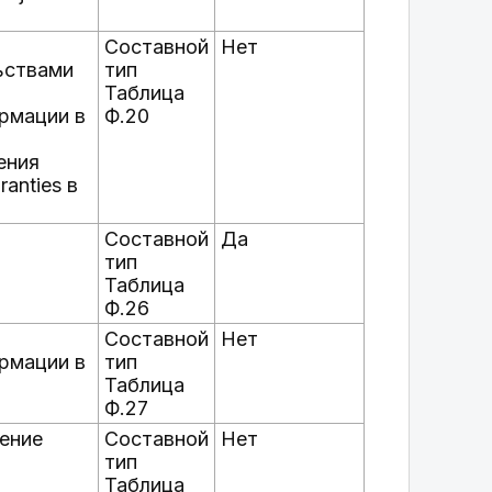
Составной
Нет
ьствами
тип
Таблица
рмации в
Ф.20
ения
anties в
Составной
Да
тип
Таблица
Ф.26
Составной
Нет
рмации в
тип
Таблица
Ф.27
чение
Составной
Нет
тип
Таблица