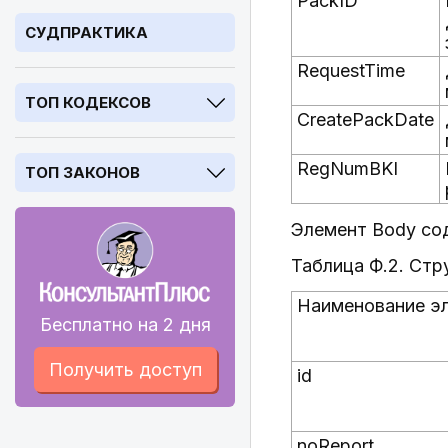
PackID
СУДПРАКТИКА
RequestTime
ТОП КОДЕКСОВ
CreatePackDate
RegNumBKI
ТОП ЗАКОНОВ
Элемент Body сод
Таблица Ф.2. Стр
Наименование э
Бесплатно на 2 дня
Получить доступ
id
noReport