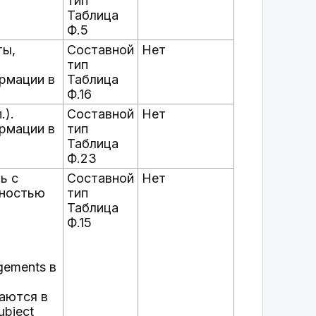
тип
Таблица
Ф.5
ты,
Составной
Нет
тип
рмации в
Таблица
Ф.16
.).
Составной
Нет
рмации в
тип
Таблица
Ф.23
ь с
Составной
Нет
бностью
тип
Таблица
Ф.15
gements в
аются в
ubject