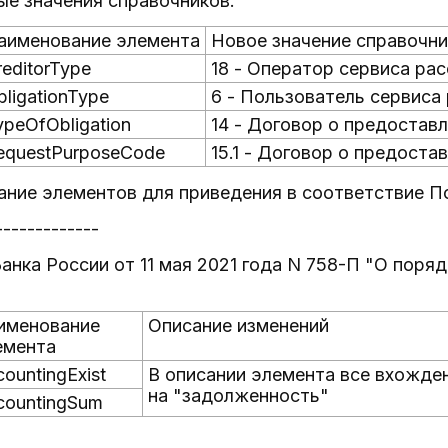
ые значения справочников:
аименование элемента
Новое значение справочни
reditorType
18 - Оператор сервиса ра
bligationType
6 - Пользователь сервиса
ypeOfObligation
14 - Договор о предостав
equestPurposeCode
15.1 - Договор о предоста
сание элементов для приведения в соответствие 
-------------
нка России от 11 мая 2021 года N 758-П "О поря
именование
Описание изменений
емента
ountingExist
В описании элемента все вхожде
на "задолженность"
countingSum