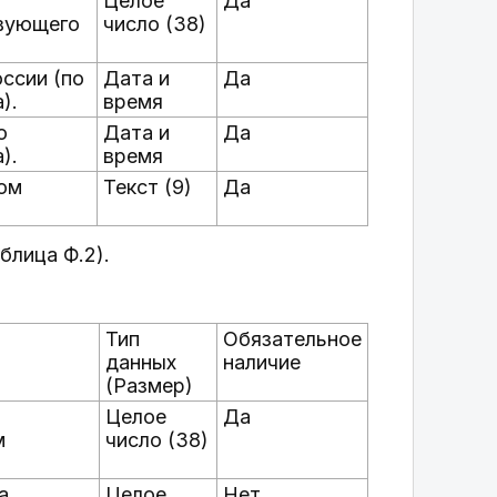
Целое
Да
твующего
число (38)
ссии (по
Дата и
Да
).
время
о
Дата и
Да
).
время
ом
Текст (9)
Да
блица Ф.2).
Тип
Обязательное
данных
наличие
(Размер)
Целое
Да
м
число (38)
а.
Целое
Нет