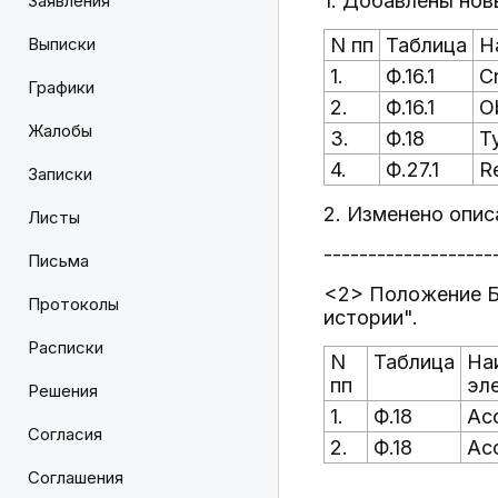
1. Добавлены нов
Заявления
Выписки
N пп
Таблица
Н
1.
Ф.16.1
C
Графики
2.
Ф.16.1
O
Жалобы
3.
Ф.18
T
4.
Ф.27.1
R
Записки
2. Изменено опи
Листы
-------------------
Письма
<2> Положение Ба
Протоколы
истории".
Расписки
N
Таблица
На
пп
эл
Решения
1.
Ф.18
Acc
Согласия
2.
Ф.18
Ac
Соглашения