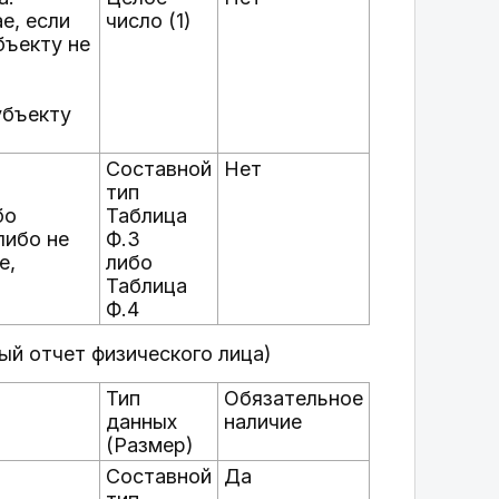
е, если
число (1)
бъекту не
я
убъекту
Составной
Нет
тип
бо
Таблица
либо не
Ф.3
е,
либо
Таблица
Ф.4
ный отчет физического лица)
Тип
Обязательное
данных
наличие
(Размер)
Составной
Да