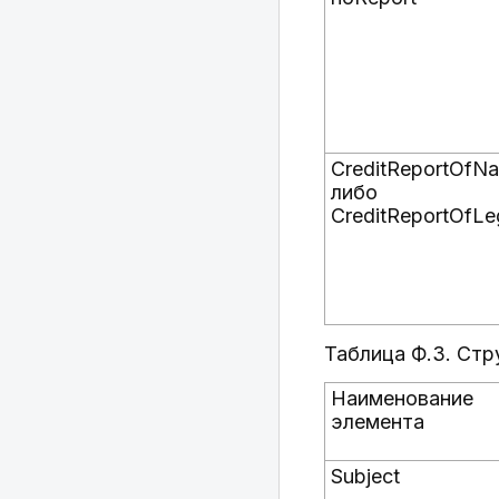
CreditReportOfNa
либо
CreditReportOfLe
Таблица Ф.3. Стр
Наименование
элемента
Subject