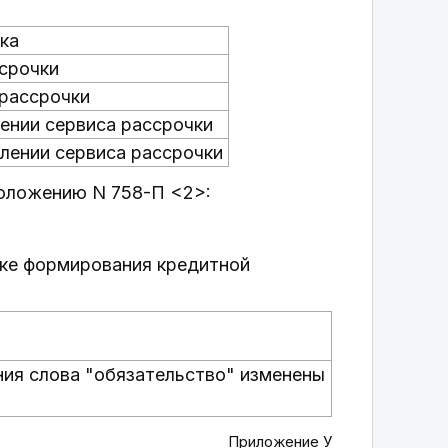
ка
ссрочки
 рассрочки
лении сервиса рассрочки
влении сервиса рассрочки
Положению N 758-П <2>:
дке формирования кредитной
ния слова "обязательство" изменены
Приложение У