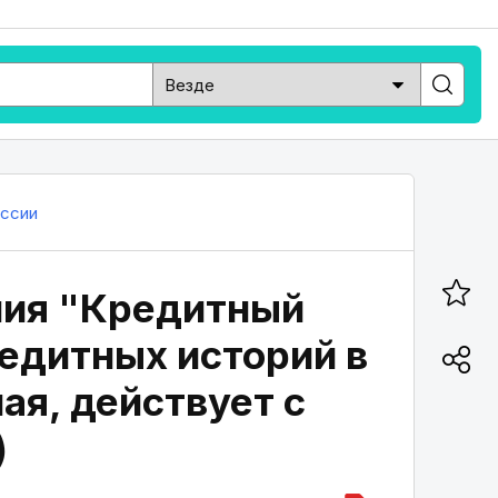
оссии
ния "Кредитный
едитных историй в
ая, действует с
)