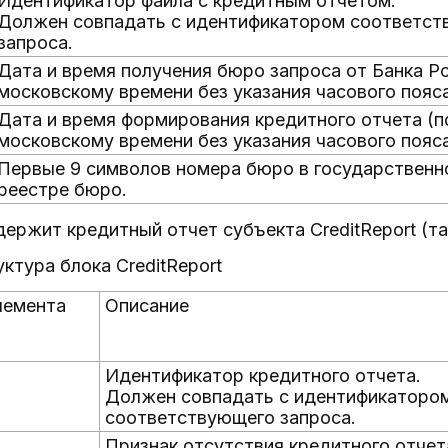
Идентификатор файла с кредитным отчетом.
Должен совпадать с идентификатором соответс
запроса.
Дата и время получения бюро запроса от Банка Ро
московскому времени без указания часового пояса
Дата и время формирования кредитного отчета (п
московскому времени без указания часового пояса
Первые 9 символов номера бюро в государственн
реестре бюро.
ержит кредитный отчет субъекта CreditReport (та
уктура блока CreditReport
лемента
Описание
Идентификатор кредитного отчета.
Должен совпадать с идентификаторо
соответствующего запроса.
Признак отсутствия кредитного отчет