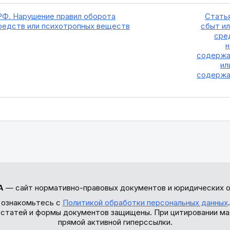
 РФ. Нарушение правил оборота
Статья
редств или психотропных веществ
сбыт и
сре
н
содержа
ил
содержа
А
— сайт нормативно-правовых документов и юридических о
 ознакомьтесь с
Политикой обработки персональных данных
ы статей и формы документов защищены. При цитировании ма
прямой активной гиперссылки.