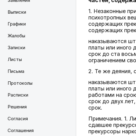
частей, содерж
Заявления
1. Незаконные пр
Выписки
психотропных вещ
содержащих преку
Графики
содержащих преку
Жалобы
наказываются штр
платы или иного 
Записки
срок до ста вось
Листы
ограничением сво
2. Те же деяния,
Письма
наказываются штр
Протоколы
платы или иного 
работами на срок
Расписки
срок до двух лет
Решения
срок.
Примечания. 1. Л
Согласия
сдавшее прекурс
Соглашения
прекурсоры нарко