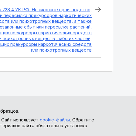
 228.4 УК РФ. Незаконные производство,
ли пересылка прекурсоров наркотических
дств или психотропных веществ, а также
езаконные сбыт или пересылка растений,
щих прекурсоры наркотических средств
и психотропных веществ, либо их частей,
щих прекурсоры наркотических средств
или психотропных веществ
бразцов.
. Сайт использует
cookie-файлы
. Обратите
териалов сайта обязательна установка