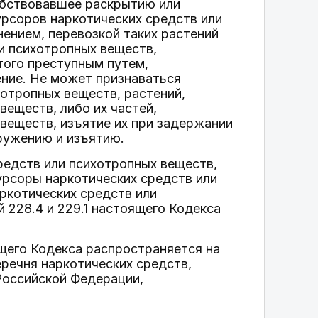
собствовавшее раскрытию или
урсоров наркотических средств или
нением, перевозкой таких растений
и психотропных веществ,
того преступным путем,
ение. Не может признаваться
отропных веществ, растений,
еществ, либо их частей,
веществ, изъятие их при задержании
аружению и изъятию.
редств или психотропных веществ,
урсоры наркотических средств или
ркотических средств или
 228.4 и 229.1 настоящего Кодекса
ящего Кодекса распространяется на
Перечня наркотических средств,
Российской Федерации,