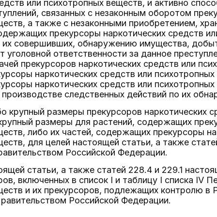
едств или психотропных веществ, и активно спо
уплений, связанных с незаконным оборотом прек
еств, а также с незаконными приобретением, хра
содержащих прекурсоры наркотических средств ил
, их совершивших, обнаружению имущества, добы
 уголовной ответственности за данное преступл
чей прекурсоров наркотических средств или псих
рсоры наркотических средств или психотропных в
урсоры наркотических средств или психотропных 
и производстве следственных действий по их обн
бо крупный размеры прекурсоров наркотических с
крупный размеры для растений, содержащих прек
еств, либо их частей, содержащих прекурсоры на
еств, для целей настоящей статьи, а также статей
авительством Российской Федерации.
оящей статьи, а также статей 228.4 и 229.1 насто
ов, включенных в список I и таблицу I списка IV 
ществ и их прекурсоров, подлежащих контролю в 
равительством Российской Федерации.