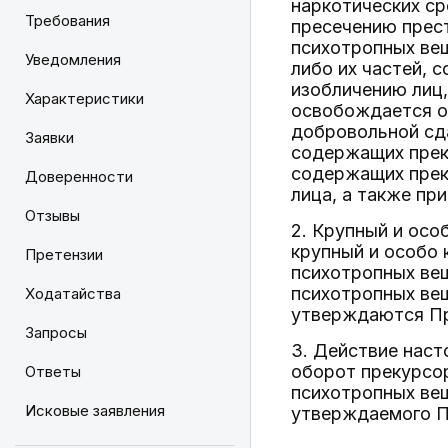
наркотических ср
Требования
пресечению прест
психотропных вещ
Уведомления
либо их частей, 
изобличению лиц
Характеристики
освобождается от
добровольной сда
Заявки
содержащих преку
содержащих прек
Доверенности
лица, а также пр
Отзывы
2. Крупный и осо
крупный и особо 
Претензии
психотропных вещ
психотропных вещ
Ходатайства
утверждаются Пр
Запросы
3. Действие наст
оборот прекурсор
Ответы
психотропных ве
Исковые заявления
утверждаемого П