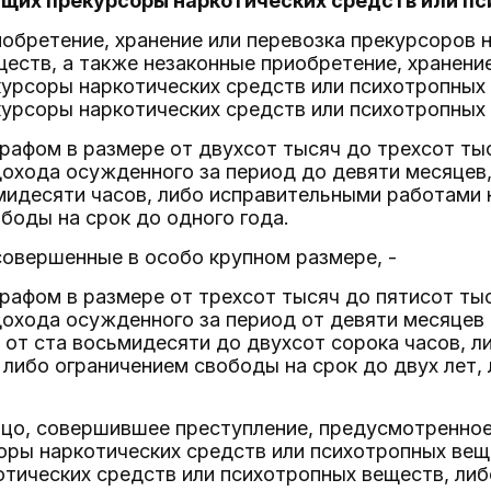
ащих прекурсоры наркотических средств или п
иобретение, хранение или перевозка прекурсоров 
еств, а также незаконные приобретение, хранение
рсоры наркотических средств или психотропных в
рсоры наркотических средств или психотропных 
афом в размере от двухсот тысяч до трехсот тыс
дохода осужденного за период до девяти месяцев
мидесяти часов, либо исправительными работами н
боды на срок до одного года.
 совершенные в особо крупном размере, -
афом в размере от трехсот тысяч до пятисот тыс
дохода осужденного за период от девяти месяцев
 от ста восьмидесяти до двухсот сорока часов, 
, либо ограничением свободы на срок до двух лет
ицо, совершившее преступление, предусмотренно
оры наркотических средств или психотропных вещ
тических средств или психотропных веществ, ли