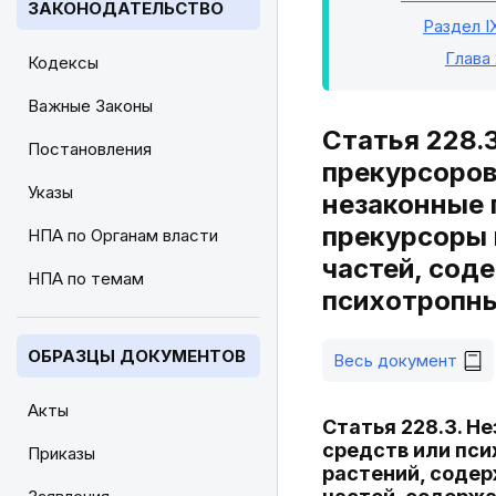
ЗАКОНОДАТЕЛЬСТВО
Раздел I
Глава
Кодексы
Важные Законы
Статья 228.
Постановления
прекурсоров
Указы
незаконные 
прекурсоры 
НПА по Органам власти
частей, сод
НПА по темам
психотропн
ОБРАЗЦЫ ДОКУМЕНТОВ
Весь документ
Акты
Статья 228.3. Н
средств или пси
Приказы
растений, содер