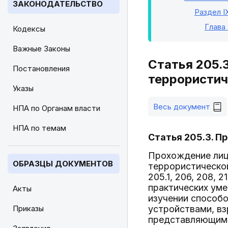
ЗАКОНОДАТЕЛЬСТВО
Раздел I
Глава
Кодексы
Важные Законы
Статья 205.
Постановления
террористич
Указы
Весь документ
НПА по Органам власти
НПА по темам
Статья 205.3. П
Прохождение лиц
ОБРАЗЦЫ ДОКУМЕНТОВ
террористическо
205.1, 206, 208, 
практических уме
Акты
изучении способ
Приказы
устройствами, в
представляющими