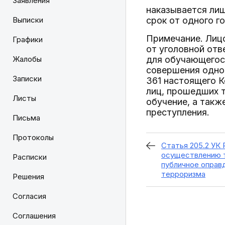
Заявления
наказывается лиш
Выписки
срок от одного г
Примечание. Лиц
Графики
от уголовной отв
Жалобы
для обучающегос
совершения одного
Записки
361 настоящего 
лиц, прошедших т
Листы
обучение, а такж
преступления.
Письма
Протоколы
Статья 205.2 УК 
осуществлению 
Расписки
публичное оправ
терроризма
Решения
Согласия
Соглашения