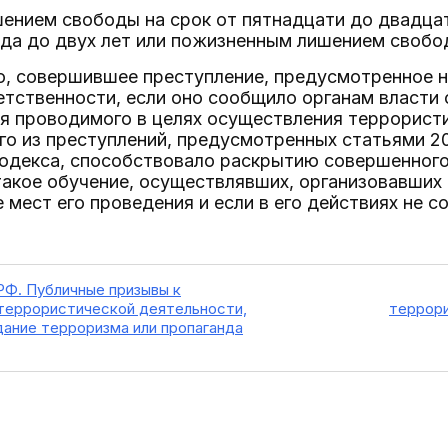
ением свободы на срок от пятнадцати до двадцат
ода до двух лет или пожизненным лишением свобо
о, совершившее преступление, предусмотренное 
етственности, если оно сообщило органам власти
я проводимого в целях осуществления террорист
 из преступлений, предусмотренных статьями 205.1,
Кодекса, способствовало раскрытию совершенного
акое обучение, осуществлявших, организовавших
е мест его проведения и если в его действиях не 
РФ. Публичные призывы к
террористической деятельности,
террори
дание терроризма или пропаганда