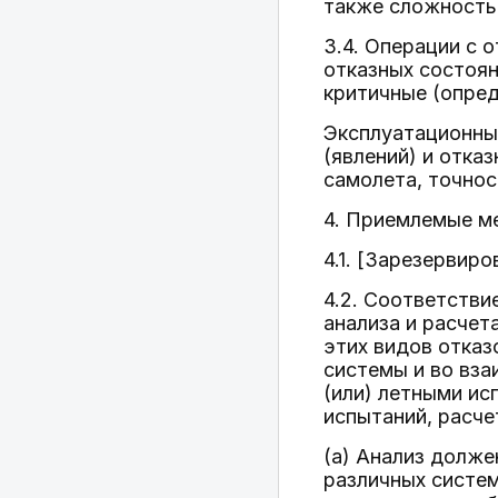
также сложность
3.4. Операции с 
отказных состоян
критичные (опред
Эксплуатационны
(явлений) и отка
самолета, точнос
4. Приемлемые м
4.1. [Зарезервиро
4.2. Соответстви
анализа и расчет
этих видов отказ
системы и во вза
(или) летными ис
испытаний, расч
(a) Анализ долже
различных систем