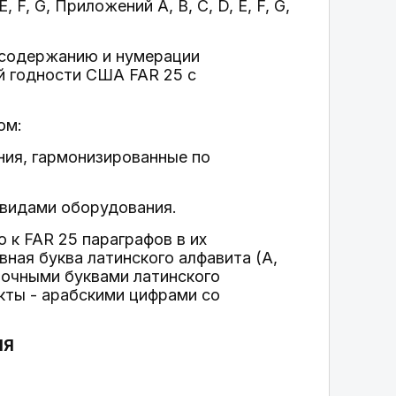
 F, G, Приложений A, B, C, D, E, F, G,
J по содержанию и нумерации
й годности США FAR 25 с
ом:
ия, гармонизированные по
 видами оборудования.
к FAR 25 параграфов в их
ная буква латинского алфавита (A,
трочными буквами латинского
ункты - арабскими цифрами со
ИЯ