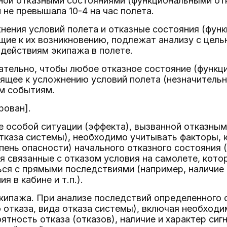
ной отказными состояниями (функциональными отк
 не превышала 10-4 на час полета.
ожнения условий полета и отказные состояния (фун
щие к их возникновению, подлежат анализу с це
действиям экипажа в полете.
тельно, чтобы любое отказное состояние (функци
ящее к усложнению условий полета (незначительн
ым событиям.
рован].
зе особой ситуации (эффекта), вызванной отказн
тказа системы), необходимо учитывать факторы, 
пень опасности) начального отказного состояния 
я связанные с отказом условия на самолете, кото
ся с прямыми последствиями (например, наличие 
я в кабине и т.п.).
экипажа. При анализе последствий определенного 
 отказа, вида отказа системы), включая необход
ятность отказа (отказов), наличие и характер сиг