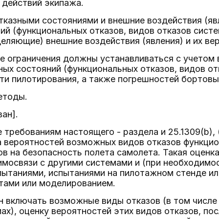
 действий экипажа.
отказными состояниями и внешние воздействия (яв
ий (функциональных отказов, видов отказов сист
еляющие) внешние воздействия (явления) и их ве
е ограничения должны устанавливаться с учетом 
зных состояний (функциональных отказов, видов от
ти пилотирования, а также погрешностей бортовы
етоды.
ван].
е требованиям настоящего - раздела и 25.1309(b),
а вероятностей возможных видов отказов функцио
ов на безопасность полета самолета. Такая оцен
имосвязи с другими системами и (при необходимо
пытаниями, испытаниями на пилотажном стенде и
етами или моделированием.
н включать возможные виды отказов (в том числе 
ах), оценку вероятностей этих видов отказов, по