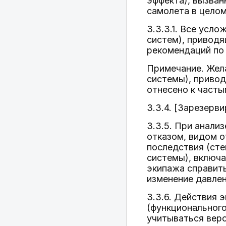
эффекта), вызван
самолета в целом
3.3.3.1. Все усл
систем), приводя
рекомендаций по 
Примечание. Жела
системы), привод
отнесено к част
3.3.4. [Зарезерви
3.3.5. При анали
отказом, видом о
последствия (сте
системы), включа
экипажа справить
изменение давлени
3.3.6. Действия 
(функционального
учитываться веро