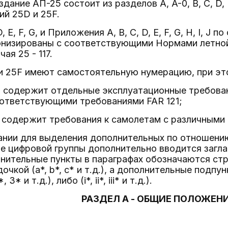
дание АП-25 состоит из разделов A, A-0, B, C, D, E,
ний 25D и 25F.
, E, F, G, и Приложения A, B, C, D, E, F, G, H, I, 
онизированы с соответствующими Нормами летно
ая 25 - 117.
и 25F имеют самостоятельную нумерацию, при эт
D содержит отдельные эксплуатационные требован
ответствующими требованиями FAR 121;
F содержит требования к самолетам с различными
нии для выделения дополнительных по отношению 
е цифровой группы дополнительно вводится заглав
полнительные пункты в параграфах обозначаются с
очкой (a*, b*, c* и т.д.), а дополнительные подп
3* и т.д.), либо (i*, ii*, iii* и т.д.).
РАЗДЕЛ A - ОБЩИЕ ПОЛОЖЕН