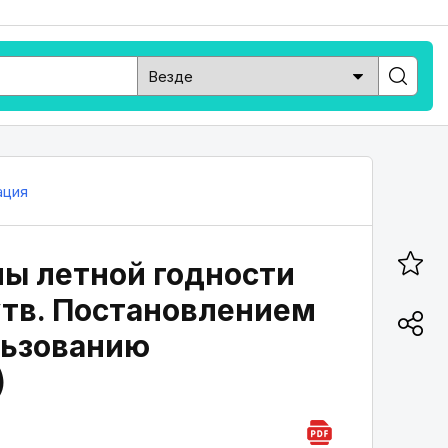
ация
мы летной годности
утв. Постановлением
льзованию
)