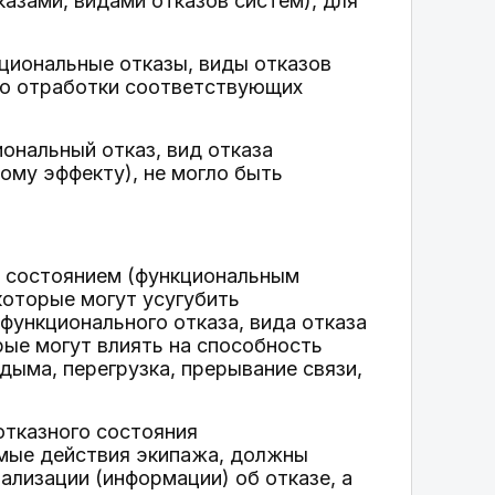
азами, видами отказов систем), для
кциональные отказы, виды отказов
лью отработки соответствующих
ональный отказ, вид отказа
ому эффекту), не могло быть
ым состоянием (функциональным
которые могут усугубить
(функционального отказа, вида отказа
рые могут влиять на способность
дыма, перегрузка, прерывание связи,
отказного состояния
имые действия экипажа, должны
нализации (информации) об отказе, а