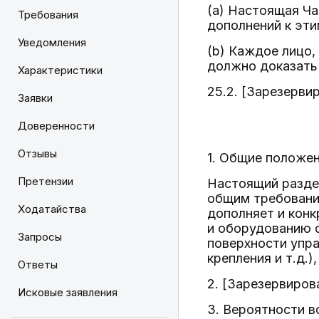
(a) Настоящая Ча
Требования
дополнений к эти
Уведомления
(b) Каждое лицо,
должно доказать
Характеристики
25.2. [Зарезервир
Заявки
Доверенности
Отзывы
1. Общие положен
Претензии
Настоящий разде
общим требования
Ходатайства
дополняет и конк
и оборудованию с
Запросы
поверхности упра
крепления и т.д.
Ответы
2. [Зарезервиров
Исковые заявления
3. Вероятности в