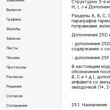
Заявления
Структурно 3-е из
H, I, J и Дополне
Выписки
Разделы A, B, C, D
Графики
параграфов гарм
поправками, включ
Жалобы
Дополнения 25D 
Записки
- дополнение 25
Листы
содержанию с со
- дополнение 25
Письма
В настоящем изда
Протоколы
обозначение посл
B, C и т.д.), до
Расписки
алфавита со звезд
Решения
звездочкой (1*, 2*, 
Согласия
25.1. Назначение
Соглашения