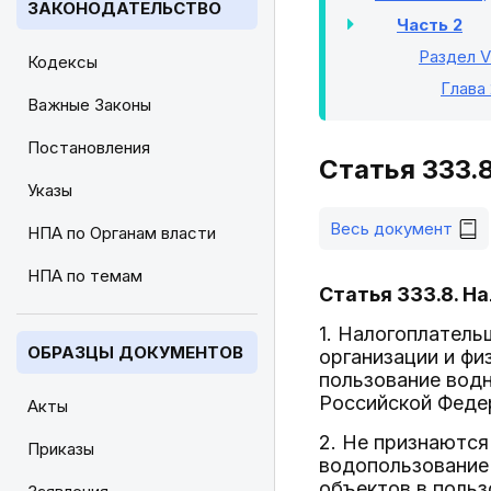
ЗАКОНОДАТЕЛЬСТВО
Часть 2
Раздел VI
Кодексы
Глава 
Важные Законы
Постановления
Статья 333.
Указы
Весь документ
НПА по Органам власти
НПА по темам
Статья 333.8. 
1. Налогоплатель
ОБРАЗЦЫ ДОКУМЕНТОВ
организации и фи
пользование вод
Российской Феде
Акты
2. Не признаются
Приказы
водопользование
объектов в польз