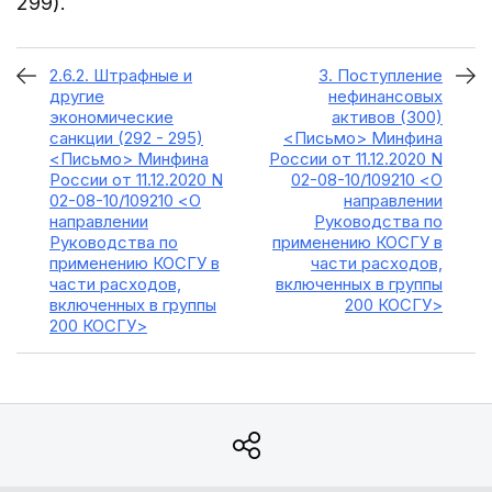
299).
2.6.2. Штрафные и
3. Поступление
другие
нефинансовых
экономические
активов (300)
санкции (292 - 295)
<Письмо> Минфина
<Письмо> Минфина
России от 11.12.2020 N
России от 11.12.2020 N
02-08-10/109210 <О
02-08-10/109210 <О
направлении
направлении
Руководства по
Руководства по
применению КОСГУ в
применению КОСГУ в
части расходов,
части расходов,
включенных в группы
включенных в группы
200 КОСГУ>
200 КОСГУ>