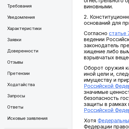
огнестрельного о
Требования
виновными.
2. Конституционн
Уведомления
оснований для п
Характеристики
Согласно
статье 
ведении Российск
Заявки
законодатель пр
Доверенности
хищение либо вым
взрывчатых вещес
Отзывы
Оборот оружия ка
Претензии
иной цели и, сле
имуществу и при
Ходатайства
Российской Феде
значимые ценност
Запросы
безопасность гос
защиты в рамках
Ответы
Российской Федер
Исковые заявления
Хотя
Федеральный
Федерации право