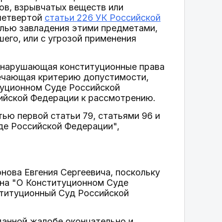
ов, взрывчатых веществ или
 четвертой
статьи 226 УК Российской
елью завладения этими предметами,
его, или с угрозой применения
к нарушающая конституционные права
твечающая критерию допустимости,
туционном Суде Российской
ийской Федерации к рассмотрению.
тью первой статьи 79, статьями 96 и
де Российской Федерации",
нова Евгения Сергеевича, поскольку
она "О Конституционном Суде
ституционный Суд Российской
данной жалобе окончательно и