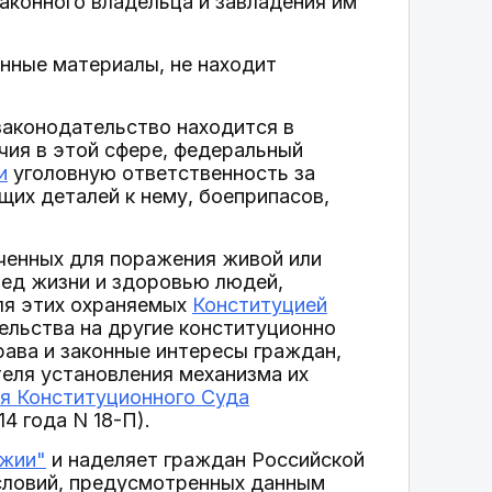
законного владельца и завладения им
нные материалы, не находит
законодательство находится в
чия в этой сфере, федеральный
и
уголовную ответственность за
их деталей к нему, боеприпасов,
аченных для поражения живой или
ред жизни и здоровью людей,
ля этих охраняемых
Конституцией
тельства на другие конституционно
рава и законные интересы граждан,
теля установления механизма их
я Конституционного Суда
14 года N 18-П).
ужии"
и наделяет граждан Российской
словий, предусмотренных данным