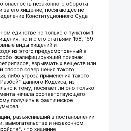
ю опасность незаконного оборота
 за его хищение, посягающее не
ределение Конституционного Суда
ном единстве не только с пунктом 1
щения, но и с его статьями 158, 159
овные виды хищений и
ходя из этого предусмотренный в
собо квалифицирующий признак
оеприпасов, взрывчатых веществ или
й способ совершения такого
ья, либо угроза применения такого
Разбой" данного Кодекса, из
льно к тому, посягает ли оно только
омента начала соответствующего
ному получить в фактическое
умысел.
ации, разъяснивший в постановлении
ии, вымогательстве и незаконном
ройств", что хищение