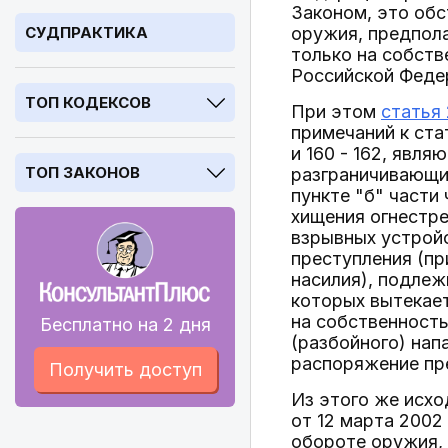
Законом, это об
СУДПРАКТИКА
оружия, предпола
только на собств
Российской Федер
ТОП КОДЕКСОВ
При этом
статья
примечаний к ста
и 160 - 162, яв
ТОП ЗАКОНОВ
разграничивающим
пункте "б" части
хищения огнестре
взрывных устрой
преступления (пр
насилия), подлеж
которых вытекает
на собственность
Бесплатно на 2 дня
(разбойного) нап
распоряжение пре
Получить доступ
Из этого же исхо
от 12 марта 2002
обороте оружия, 