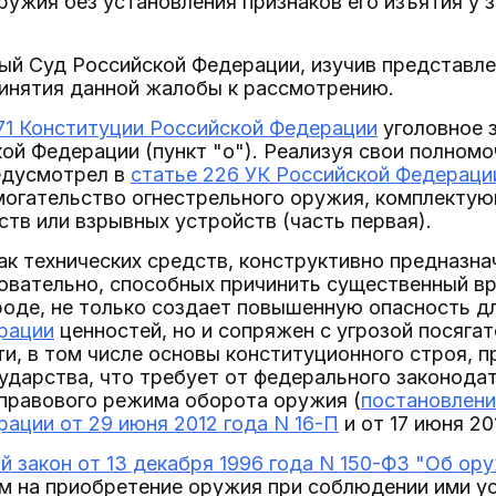
ружия без установления признаков его изъятия у 
ый Суд Российской Федерации, изучив представле
ринятия данной жалобы к рассмотрению.
71 Конституции Российской Федерации
уголовное 
ой Федерации (пункт "о"). Реализуя свои полномо
едусмотрел в
статье 226 УК Российской Федераци
огательство огнестрельного оружия, комплектующ
тв или взрывных устройств (часть первая).
к технических средств, конструктивно предназн
довательно, способных причинить существенный в
роде, не только создает повышенную опасность д
рации
ценностей, но и сопряжен с угрозой посяга
и, в том числе основы конституционного строя, п
ударства, что требует от федерального законода
 правового режима оборота оружия (
постановлени
ации от 29 июня 2012 года N 16-П
и от 17 июня 20
 закон от 13 декабря 1996 года N 150-ФЗ "Об ор
м на приобретение оружия при соблюдении ими у