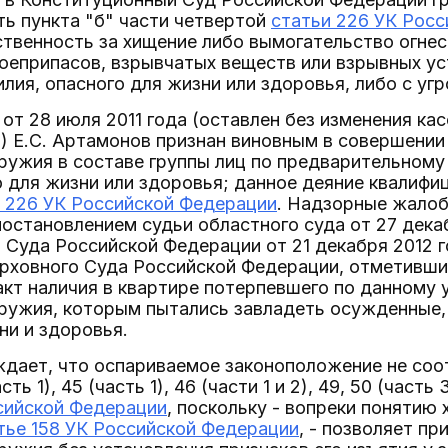
ь пункта "б" части четвертой
статьи 226 УК Рос
ственность за хищение либо вымогательство огне
боеприпасов, взрывчатых веществ или взрывных у
лия, опасного для жизни или здоровья, либо с угр
от 28 июля 2011 года (оставлен без изменения ка
а) Е.С. Артамонов признан виновным в совершении
ружия в составе группы лиц по предварительному
о для жизни или здоровья; данное деяние квалифиц
 226 УК Российской Федерации
. Надзорные жалоб
остановлением судьи областного суда от 27 декаб
 Суда Российской Федерации от 21 декабря 2012 г
ховного Суда Российской Федерации, отметивший
кт наличия в квартире потерпевшего по данному 
оружия, которым пытались завладеть осужденные,
ни и здоровья.
ждает, что оспариваемое законоположение не со
асть 1), 45 (часть 1), 46 (части 1 и 2), 49, 50 (часть
сийской Федерации
, поскольку - вопреки понятию
тье 158 УК Российской Федерации
, - позволяет п