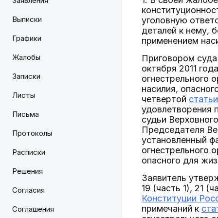
Заявления
конституционност
Выписки
уголовную ответ
деталей к нему, 
Графики
применением наси
Жалобы
Приговором суда 
октября 2011 год
Записки
огнестрельного о
насилия, опасног
Листы
четвертой
статьи
удовлетворения п
Письма
судьи Верховного
Председателя Вер
Протоколы
установленный фа
огнестрельного 
Расписки
опасного для жиз
Решения
Заявитель утвер
19 (часть 1), 21 (ч
Согласия
Конституции Рос
примечаний к
ста
Соглашения