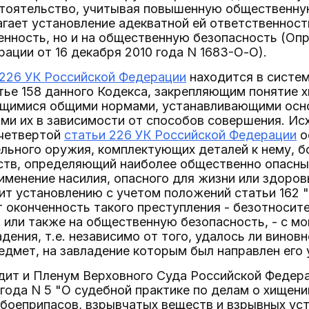
стоятельство, учитывая повышенную общественну
гает установление адекватной ей ответственности
енность, но и на общественную безопасность (Оп
ации от 16 декабря 2010 года N 1683-О-О).
 226 УК Российской Федерации
находится в систем
тье 158 данного Кодекса, закрепляющим понятие хи
ляющимися общими нормами, устанавливающими осн
и их в зависимости от способов совершения. Ис
 четвертой
статьи 226 УК Российской Федерации
о
льного оружия, комплектующих деталей к нему, б
ств, определяющий наиболее общественно опасны
именение насилия, опасного для жизни или здоров
ит установлению с учетом положений статьи 162 "
 оконченность такого преступления - безотносите
 или также на общественную безопасность, - с м
адения, т.е. независимо от того, удалось ли винов
дмет, на завладение которым был направлен его 
дит и Пленум Верховного Суда Российской Федер
 года N 5 "О судебной практике по делам о хищен
боеприпасов, взрывчатых веществ и взрывных уст