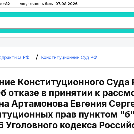
ю:
+82
Актуальность базы:
07.08.2026
дпрактика РФ
Конституционный Суд РФ
ие Конституционного Суда Р
б отказе в принятии к расс
а Артамонова Евгения Серг
итуционных прав пунктом "б"
6 Уголовного кодекса Росси