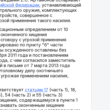
сийской Федерации
, устанавливающей
стрельного оружия, комплектующих
стройств, совершенное с
озой применения такого насилия.
ссационным определением от 10
 оконченного хищения
 сговору с угрозой применения
ировано по пункту "б" части
ы осужденного оставлены без
ря 2011 года и постановлением
ода, с чем согласился заместитель
 в письме от 7 марта 2013 года
уголовному делу охотничьего
 угрожая применением насилия,
ответствует
статьям 17
(часть 1), 18,
 3), 54 (часть 2) и 55 (часть 3)
 хищения, содержащемуся в пункте 1
ризнавать оконченным хищение