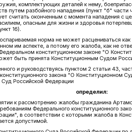
ружия, комплектующих деталей к нему, боеприпас
тв путем разбойного нападения (пункт "б" части
ует считать оконченным с момента нападения с ц
асилием, опасным для жизни и здоровья потерпевш
ункт 16).
 оспариваемая норма не может расцениваться ка
анном им аспекте, а потому его жалоба, как не о
 Федеральном конституционном законе "О Консти
может быть принята Конституционным Судом Росс
нного и руководствуясь пунктом 2 статьи 43, час
 конституционного закона "О Конституционном Су
 Суд Российской Федерации
определил:
инятии к рассмотрению жалобы гражданина Артамо
 требованиям Федерального конституционного зак
рации", в соответствии с которыми жалоба в Кон
ается допустимой.
Конституционного Суда Российской Федерации по 