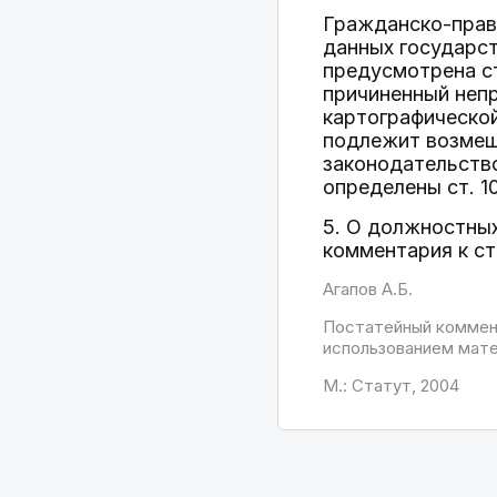
Гражданско-право
данных государс
предусмотрена ст
причиненный непр
картографической
подлежит возмещ
законодательств
определены ст. 1
5. О должностных
комментария к ст.
Агапов А.Б.
Постатейный коммент
использованием матер
М.: Статут, 2004