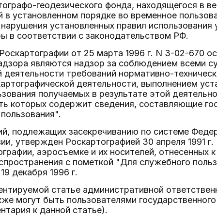
ографо-геодезического фонда, находящегося в в
й в установленном порядке во временное пользов
е нарушения установленных правил использования
ы в соответствии с законодательством РФ.
Роскартографии от 25 марта 1996 г. N 3-02-670 
адзора являются надзор за соблюдением всеми с
й деятельности требований нормативно-техническ
картографической деятельности, выполнением уст
ьзования получаемых в результате этой деятельно
ть которых содержит сведения, составляющие го
пользования".
ий, подлежащих засекречиванию по системе Федер
ии, утвержден Роскартографией 30 апреля 1991 г.
ографии, аэросъемке и их носителей, отнесенных
спространения с пометкой "Для служебного поль
19 декабря 1996 г.
ментируемой статье административной ответствен
кже могут быть пользователями государственного
ентария к данной статье).