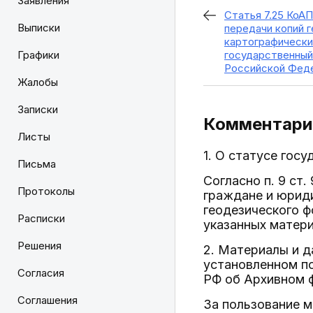
Заявления
Статья 7.25 КоА
Выписки
передачи копий г
картографически
Графики
государственный
Российской Фед
Жалобы
Записки
Комментарий
Листы
1. О статусе гос
Письма
Согласно п. 9 ст.
Протоколы
граждане и юриди
геодезического ф
Расписки
указанных матери
Решения
2. Материалы и д
установленном по
Согласия
РФ об Архивном ф
Соглашения
За пользование м