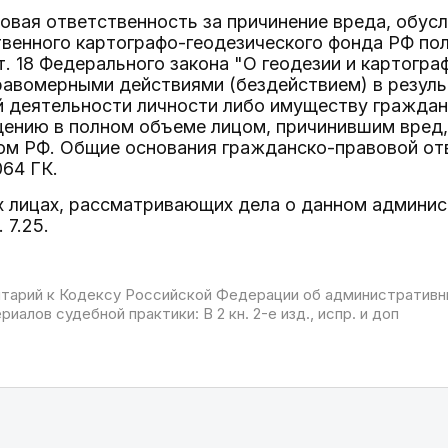
вая ответственность за причинение вреда, обусл
твенного картографо-геодезического фонда РФ по
. 18 Федерального закона "О геодезии и картограф
авомерными действиями (бездействием) в резуль
 деятельности личности либо имуществу граждан
ению в полном объеме лицом, причинившим вред, 
ом РФ. Общие основания гражданско-правовой отв
064 ГК.
 лицах, рассматривающих дела о данном админист
 7.25.
арий к Кодексу Российской Федерации об административны
иалов судебной практики: В 2 кн. 2-е изд., испр. и доп