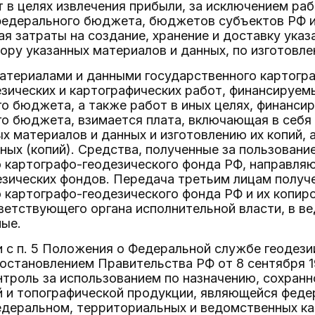
 в целях извлечения прибыли, за исключением ра
 федерального бюджета, бюджетов субъектов РФ 
я затраты на создание, хранение и доставку указ
бору указанных материалов и данных, по изготовле
атериалами и данными государственного картогр
зических и картографических работ, финансируемы
 бюджета, а также работ в иных целях, финансир
 бюджета, взимается плата, включающая в себя з
х материалов и данных и изготовлению их копий, 
ных (копий). Средства, полученные за пользован
 картографо-геодезического фонда РФ, направля
езических фондов. Передача третьим лицам получ
 картографо-геодезического фонда РФ и их копир
етствующего органа исполнительной власти, в ве
ные.
и с п. 5 Положения о Федеральной службе геодези
становлением Правительства РФ от 8 сентября 19
троль за использованием по назначению, сохранн
й и топографической продукции, являющейся феде
деральном, территориальных и ведомственных ка