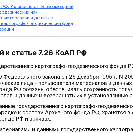
П РФ. Уклонение от безвозмездной
еодезических или
х материалов и данных в
 картографо-геодезический фонд
ерации
 к статье 7.26
КоАП РФ
ударственного картографо-геодезического фонда РФ
 9 Федерального закона от 26 декабря 1995 г. N 2
ческие лица - пользователи материалов и данных
онда РФ обязаны обеспечивать сохранность полу
алов и данных и возвращать их в установленные с
анные государственного картографо-геодезическо
рядке к составу Архивного фонда РФ, хранятся в
онде РФ и архивах.
атериалами и данными государственного картогр