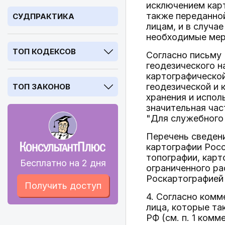
исключением карт
также переданно
СУДПРАКТИКА
лицам, и в случа
необходимые мер
ТОП КОДЕКСОВ
Согласно письму 
геодезического н
картографическо
геодезической и 
ТОП ЗАКОНОВ
хранения и испол
значительная час
"Для служебного 
Перечень сведен
картографии Росс
топографии, карт
Бесплатно на 2 дня
ограниченного ра
Роскартографией 
Получить доступ
4. Согласно ком
лица, которые та
РФ (см. п. 1 комм