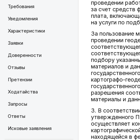
проведении работ
Требования
за счет средств
плата, включающа
Уведомления
на услуги по под
Характеристики
За пользование м
проведении геоде
Заявки
соответствующего
соответствующего
Доверенности
подбору указанны
материалов и дан
Отзывы
государственного
картографо-геод
Претензии
государственного
Ходатайства
разрешения соотв
материалы и дан
Запросы
3. В соответстви
Ответы
утвержденного По
осуществляет кон
Исковые заявления
картографическо
находящейся в фе