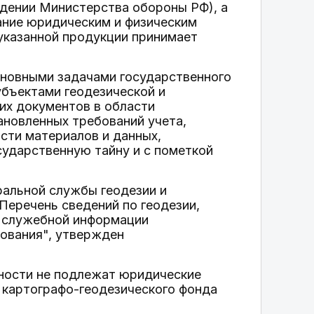
едении Министерства обороны РФ), а
ание юридическим и физическим
 указанной продукции принимает
основными задачами государственного
убъектами геодезической и
их документов в области
ановленных требований учета,
сти материалов и данных,
сударственную тайну и с пометкой
альной службы геодезии и
 Перечень сведений по геодезии,
 к служебной информации
зования", утвержден
ности не подлежат юридические
 картографо-геодезического фонда