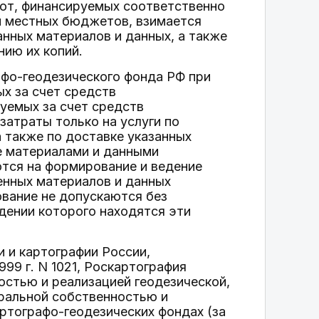
бот, финансируемых соответственно
и местных бюджетов, взимается
анных материалов и данных, а также
нию их копий.
афо-геодезического фонда РФ при
х за счет средств
уемых за счет средств
атраты только на услуги по
а также по доставке указанных
ие материалами и данными
ются на формирование и ведение
енных материалов и данных
ование не допускаются без
дении которого находятся эти
и и картографии России,
99 г. N 1021, Роскартография
остью и реализацией геодезической,
ральной собственностью и
ртографо-геодезических фондах (за