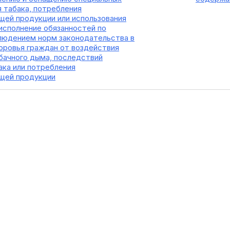
я табака, потребления
ей продукции или использования
еисполнение обязанностей по
людением норм законодательства в
оровья граждан от воздействия
ачного дыма, последствий
ака или потребления
щей продукции