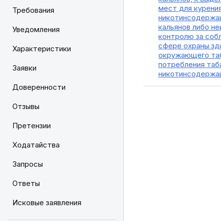
мест для курени
Требования
никотинсодержащ
кальянов либо н
Уведомления
контролю за соб
сфере охраны зд
Характеристики
окружающего таб
потребления таб
Заявки
никотинсодержа
Доверенности
Отзывы
Претензии
Ходатайства
Запросы
Ответы
Исковые заявления