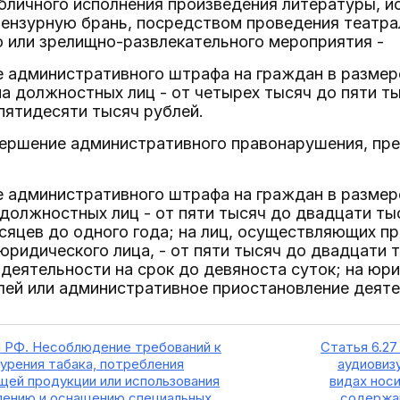
убличного исполнения произведения литературы, и
ензурную брань, посредством проведения театра
 или зрелищно-развлекательного мероприятия -
 административного штрафа на граждан в размере
на должностных лиц - от четырех тысяч до пяти ты
пятидесяти тысяч рублей.
вершение административного правонарушения, пр
 административного штрафа на граждан в размере
 должностных лиц - от пяти тысяч до двадцати ты
сяцев до одного года; на лиц, осуществляющих 
юридического лица, - от пяти тысяч до двадцати
деятельности на срок до девяноста суток; на юри
лей или административное приостановление деяте
П РФ. Несоблюдение требований к
Статья 6.2
курения табака, потребления
аудиовиз
ей продукции или использования
видах нос
елению и оснащению специальных
содержащ