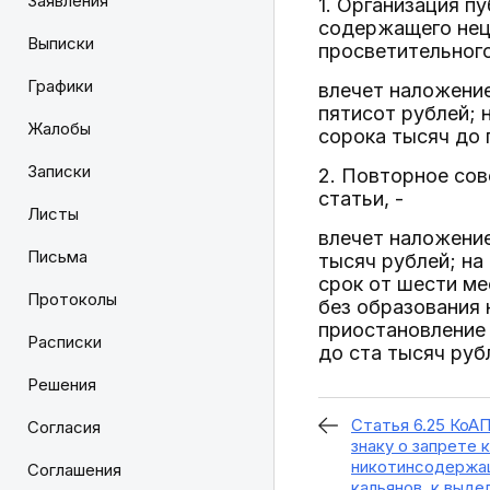
Заявления
1. Организация п
содержащего нец
Выписки
просветительного
Графики
влечет наложение
пятисот рублей; 
Жалобы
сорока тысяч до 
Записки
2. Повторное со
статьи, -
Листы
влечет наложение
Письма
тысяч рублей; на
срок от шести ме
Протоколы
без образования 
приостановление 
Расписки
до ста тысяч руб
Решения
Статья 6.25 КоА
Согласия
знаку о запрете 
никотинсодержащ
Соглашения
кальянов, к выд