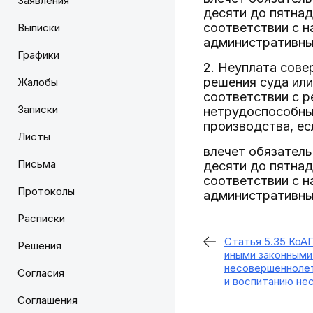
Заявления
десяти до пятнад
соответствии с 
Выписки
административный
Графики
2. Неуплата сов
решения суда или
Жалобы
соответствии с 
Записки
нетрудоспособных
производства, ес
Листы
влечет обязатель
Письма
десяти до пятнад
соответствии с 
Протоколы
административный
Расписки
Статья 5.35 КоА
Решения
иными законными
несовершеннолет
Согласия
и воспитанию не
Соглашения