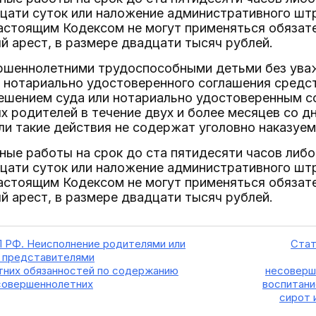
цати суток или наложение административного штр
настоящим Кодексом не могут применяться обязат
 арест, в размере двадцати тысяч рублей.
ершеннолетними трудоспособными детьми без ува
 нотариально удостоверенного соглашения средст
решением суда или нотариально удостоверенным с
 родителей в течение двух и более месяцев со д
ли такие действия не содержат уголовно наказуем
ные работы на срок до ста пятидесяти часов либо
цати суток или наложение административного штр
настоящим Кодексом не могут применяться обязат
 арест, в размере двадцати тысяч рублей.
П РФ. Неисполнение родителями или
Стат
 представителями
них обязанностей по содержанию
несоверш
совершеннолетних
воспитани
сирот 