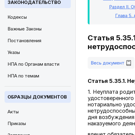
ЗАКОНОДАТЕЛЬСТВО
Раздел II
. 
Глава 5
.
Кодексы
Важные Законы
Статья 5.35
Постановления
нетрудоспо
Указы
Весь документ
НПА по Органам власти
НПА по темам
Статья 5.35.1. 
1. Неуплата роди
ОБРАЗЦЫ ДОКУМЕНТОВ
удостоверенного 
нотариально удо
нетрудоспособных
Акты
дня возбуждения 
наказуемого деян
Приказы
влечет обязатель