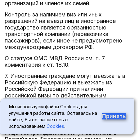
организаций и членов их семей.
Контроль за наличием виз или иных
разрешений на въезд лиц в иностранное
государство является обязанностью
транспортной компании (перевозчика
пассажиров), если иное не предусмотрено
международным договором РФ.
О статусе ФМС МВД России см. п. 7
комментария к ст. 18.10.
7. Иностранные граждане могут въезжать в
Российскую Федерацию и выезжать из
Российской Федерации при наличии
российской визы по действительным
документам, удостоверяющим их личность и
Мы используем файлы Cookies для
признаваемым Российской Федерацией в этом
улучшения работы сайта. Оставаясь на
качестве, если иное не предусмотрено
Принять
сайте, Вы соглашаетесь с
международными договорами РФ.
использованием
Cookies
.
Лица без гражданства могут въезжать в