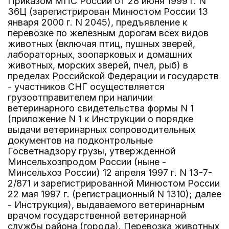
Приказом МПС России от 28 июня 1999 г. N
36Ц (зарегистрирован Минюстом России 13
января 2000 г. N 2045), предъявление к
перевозке по железным дорогам всех видов
животных (включая птиц, пушных зверей,
лабораторных, зоопарковых и домашних
животных, морских зверей, пчел, рыб) в
пределах Российской Федерации и государств
- участников СНГ осуществляется
грузоотправителем при наличии
ветеринарного свидетельства формы N 1
(приложение N 1 к Инструкции о порядке
выдачи ветеринарных сопроводительных
документов на подконтрольные
Госветнадзору грузы, утвержденной
Минсельхозпродом России (ныне -
Минсельхоз России) 12 апреля 1997 г. N 13-7-
2/871 и зарегистрированной Минюстом России
22 мая 1997 г. (регистрационный N 1310); далее
- Инструкция), выдаваемого ветеринарным
врачом государственной ветеринарной
службы района (города). Перевозка животных