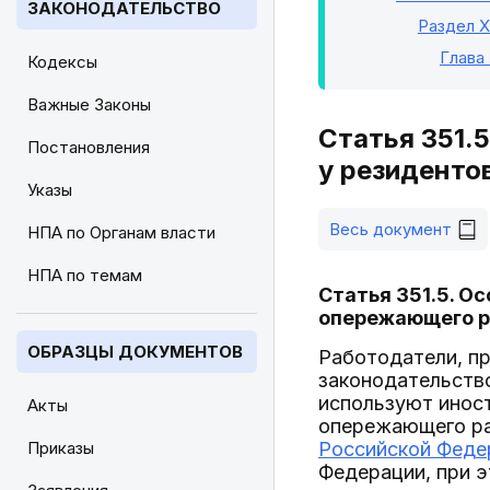
ЗАКОНОДАТЕЛЬСТВО
Раздел X
Глава
Кодексы
Важные Законы
Статья 351.
Постановления
у резиденто
Указы
Весь документ
НПА по Органам власти
НПА по темам
Статья 351.5. О
опережающего р
ОБРАЗЦЫ ДОКУМЕНТОВ
Работодатели, п
законодательств
используют инос
Акты
опережающего ра
Приказы
Российской Феде
Федерации, при э