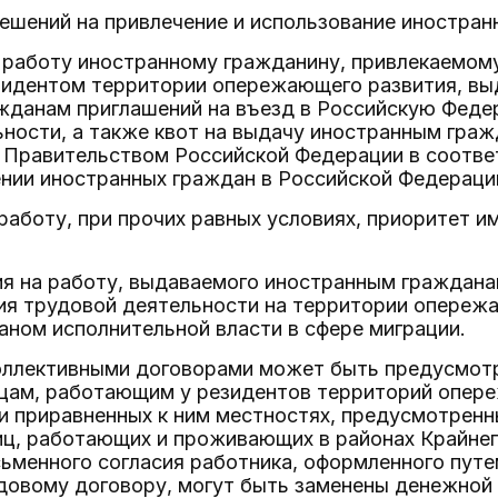
решений на привлечение и использование иностран
а работу иностранному гражданину, привлекаемом
зидентом территории опережающего развития, выд
жданам приглашений на въезд в Российскую Феде
ности, а также квот на выдачу иностранным граж
 Правительством Российской Федерации в соотве
нии иностранных граждан в Российской Федераци
 работу, при прочих равных условиях, приоритет 
я на работу, выдаваемого иностранным граждана
ия трудовой деятельности на территории опережа
ном исполнительной власти в сфере миграции.
оллективными договорами может быть предусмотр
ицам, работающим у резидентов территорий опере
 и приравненных к ним местностях, предусмотрен
ц, работающих и проживающих в районах Крайнег
сьменного согласия работника, оформленного пут
довому договору, могут быть заменены денежной 