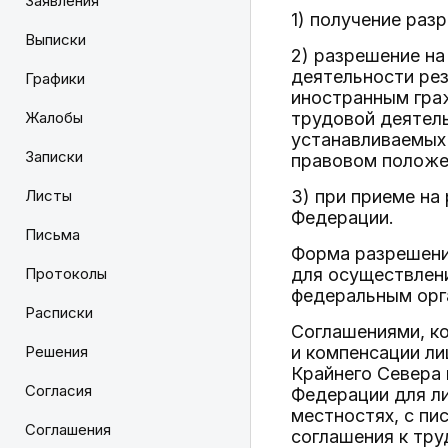
Заявления
1) получение раз
Выписки
2) разрешение н
деятельности ре
Графики
иностранным гра
Жалобы
трудовой деятель
устанавливаемых
Записки
правовом положе
Листы
3) при приеме на
Федерации.
Письма
Форма разрешени
Протоколы
для осуществлен
федеральным орга
Расписки
Соглашениями, к
Решения
и компенсации л
Крайнего Севера
Согласия
Федерации для ли
местностях, с пи
Соглашения
соглашения к тру