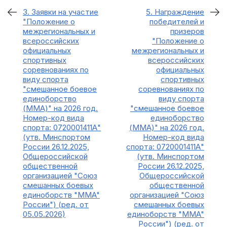
3. Заявки на участие
5. Награждение
"Положение о
победителей и
межрегиональных и
призеров
всероссийских
"Положение о
официальных
межрегиональных и
спортивных
всероссийских
соревнованиях по
официальных
виду спорта
спортивных
"смешанное боевое
соревнованиях по
единоборство
виду спорта
(MMA)" на 2026 год.
"смешанное боевое
Номер-код вида
единоборство
спорта: 0720001411А"
(MMA)" на 2026 год.
(утв. Минспортом
Номер-код вида
России 26.12.2025,
спорта: 0720001411А"
Общероссийской
(утв. Минспортом
общественной
России 26.12.2025,
организацией "Союз
Общероссийской
смешанных боевых
общественной
единоборств "MMA"
организацией "Союз
России") (ред. от
смешанных боевых
05.05.2026)
единоборств "MMA"
России") (ред. от