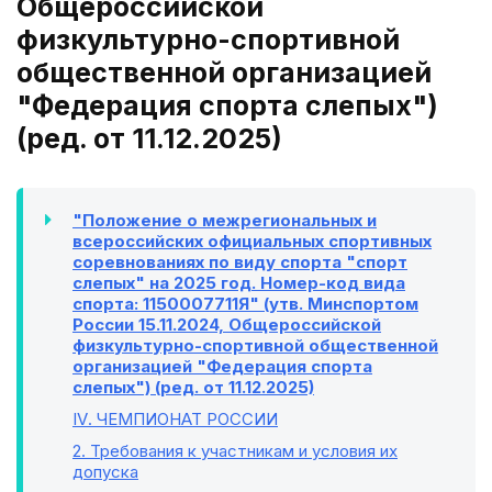
Общероссийской
физкультурно-спортивной
общественной организацией
"Федерация спорта слепых")
(ред. от 11.12.2025)
"Положение о межрегиональных и
всероссийских официальных спортивных
соревнованиях по виду спорта "спорт
слепых" на 2025 год. Номер-код вида
спорта: 1150007711Я" (утв. Минспортом
России 15.11.2024, Общероссийской
физкультурно-спортивной общественной
организацией "Федерация спорта
слепых") (ред. от 11.12.2025)
IV
. ЧЕМПИОНАТ РОССИИ
2
. Требования к участникам и условия их
допуска