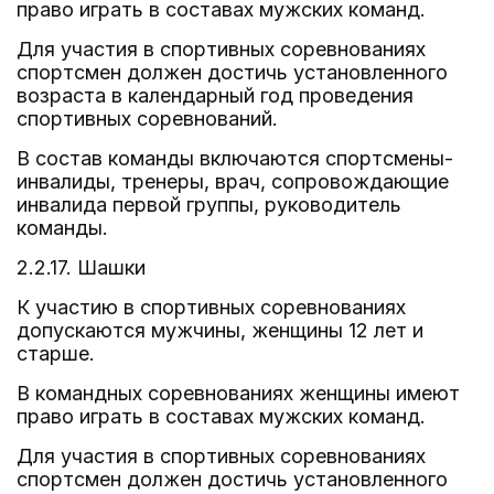
право играть в составах мужских команд.
Для участия в спортивных соревнованиях
спортсмен должен достичь установленного
возраста в календарный год проведения
спортивных соревнований.
В состав команды включаются спортсмены-
инвалиды, тренеры, врач, сопровождающие
инвалида первой группы, руководитель
команды.
2.2.17. Шашки
К участию в спортивных соревнованиях
допускаются мужчины, женщины 12 лет и
старше.
В командных соревнованиях женщины имеют
право играть в составах мужских команд.
Для участия в спортивных соревнованиях
спортсмен должен достичь установленного