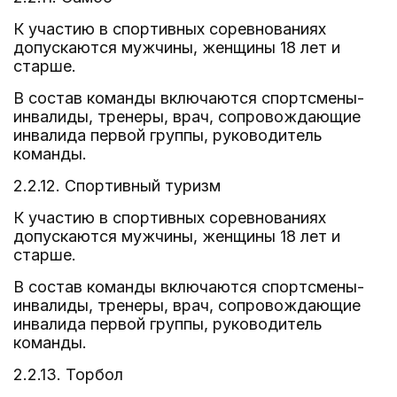
К участию в спортивных соревнованиях
допускаются мужчины, женщины 18 лет и
старше.
В состав команды включаются спортсмены-
инвалиды, тренеры, врач, сопровождающие
инвалида первой группы, руководитель
команды.
2.2.12. Спортивный туризм
К участию в спортивных соревнованиях
допускаются мужчины, женщины 18 лет и
старше.
В состав команды включаются спортсмены-
инвалиды, тренеры, врач, сопровождающие
инвалида первой группы, руководитель
команды.
2.2.13. Торбол