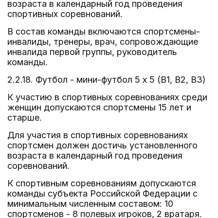
возраста в календарный год проведения
спортивных соревнований.
В состав команды включаются спортсмены-
инвалиды, тренеры, врач, сопровождающие
инвалида первой группы, руководитель
команды.
2.2.18. Футбол - мини-футбол 5 x 5 (B1, B2, B3)
К участию в спортивных соревнованиях среди
женщин допускаются спортсмены 15 лет и
старше.
Для участия в спортивных соревнованиях
спортсмен должен достичь установленного
возраста в календарный год проведения
соревнований.
К спортивным соревнованиям допускаются
команды субъекта Российской Федерации с
минимальным численным составом: 10
спортсменов - 8 полевых игроков, 2 вратаря.