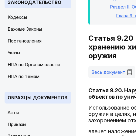
ЗАКОНОДАТЕЛЬСТВО
Раздел II
. 
Глава 9
.
Кодексы
Важные Законы
Статья 9.20
Постановления
хранению хи
Указы
оружия
НПА по Органам власти
Весь документ
НПА по темам
Статья 9.20. На
объектов по ун
ОБРАЗЦЫ ДОКУМЕНТОВ
Использование о
Акты
оружия в целях, 
захоронением отх
Приказы
влечет наложение