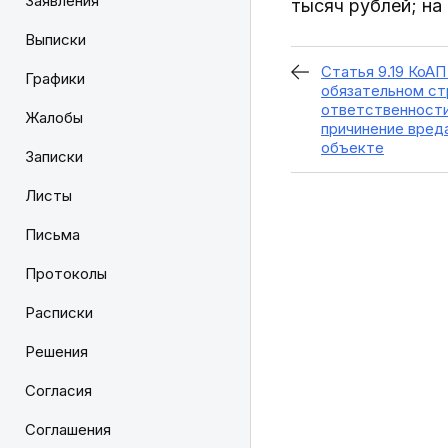
Заявления
тысяч рублей; на
Выписки
Статья 9.19 КоА
Графики
обязательном ст
ответственности
Жалобы
причинение вреда
объекте
Записки
Листы
Письма
Протоколы
Расписки
Решения
Согласия
Соглашения