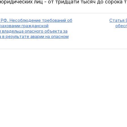
 юридических лиц - от тридцати тысяч до сорока 
П РФ. Несоблюдение требований об
Статья 
раховании гражданской
обесп
 владельца опасного объекта за
 в результате аварии на опасном