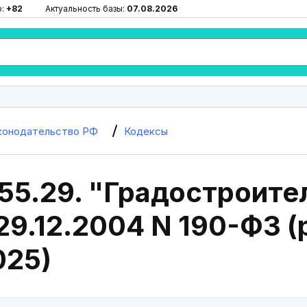
ю:
+82
Актуальность базы:
07.08.2026
конодательство РФ
Кодексы
55.29. "Градостроит
29.12.2004 N 190-ФЗ (
025)