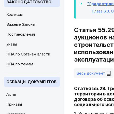
ЗАКОНОДАТЕЛЬСТВО
"Градостроит
Глава 6.3
. 
Кодексы
Важные Законы
Статья 55.2
Постановления
аукционов н
строительст
Указы
использован
НПА по Органам власти
эксплуатаци
НПА по темам
Весь документ
ОБРАЗЦЫ ДОКУМЕНТОВ
Статья 55.29. Т
территории в це
Акты
договора об осв
Приказы
социального ис
1. Участником ау