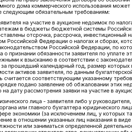
емного дома коммерческого использования может 
 следующим обязательным требованиям:
заявителя на участие в аукционе недоимок по нало
атежам в бюджеты бюджетной системы Российско
ставлены отсрочка, рассрочка, инвестиционный н
м Российской Федерации о налогах и сборах, кот
законодательством Российской Федерации, по кот
а о признании обязанности заявителя по уплате э
ежными к взысканию в соответствии с законодате
) за прошедший календарный год, размер которых
ости активов заявителя, по данным бухгалтерско
ь считается соответствующим указанному требова
рядке подано заявление об обжаловании этих не
 на дату рассмотрения заявки на участие в аукцио
физического лица - заявителя либо у руководителя,
органа или главного бухгалтера юридического лица
фере экономики (за исключением лиц, у которых та
ение в отношении указанных лиц наказания в виде
лжности или заниматься определенной деятельнос