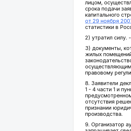
лицом, осуществ
срока подачи зая
капитального стр
от 29 ноября 200
статистики в Ро
2) утратил силу. 
3) документы, к
жилых помещений
законодательств
осуществляющим 
правовому регул
8. Заявители де
1 - 4 части 1 и 
предусмотренному
отсутствия решен
признании юридич
производства.
9. Организатор 
запрашивает свед