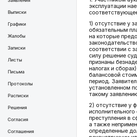
Заявления
эксплуатации на
Выписки
соответствующее
1) отсутствие у 
Графики
обязательным пл
Жалобы
на которые предо
законодательство
Записки
соответствии с 
силу решение суд
Листы
признаны безнад
налогах и сборах
Письма
балансовой стоим
период. Заявител
Протоколы
установленном по
такому заявлению
Расписки
2) отсутствие у 
Решения
исполнительного 
преступления в с
Согласия
а также непримен
определенные до
Соглашения