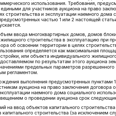
оммерческого использования. Требования, предус
 едиными для участников аукциона на право закл
ях строительства и эксплуатации наемного дома 
предусмотренных частью 1 или 2 настоящей стать
ускается.
объем ввода многоквартирных домов, домов блоки
жилищного строительства в эксплуатацию при пр
ора об освоении территории в целях строительст
льзования определяется как максимальная площа
стройки, или объекта индивидуального жилищного
доставляемом по результатам этого аукциона зем
начениями предельных параметров разрешенного 
ым регламентом.
ерждения выполнения предусмотренных пунктами 1 
стникам аукциона на право заключения договора о
эксплуатации наемного дома социального использ
звещением о проведении аукциона срок следующи
ний на ввод объектов капитального строительства
 капитального строительства (за исключением сл