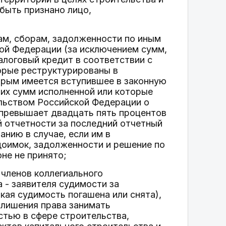
быть признано лицо,
гам, сборам, задолженности по иным
й Федерации (за исключением сумм,
алоговый кредит в соответствии с
орые реструктурированы в
орым имеется вступившее в законную
тих сумм исполненной или которые
льством Российской Федерации о
 превышает двадцать пять процентов
й отчетности за последний отчетный
нию в случае, если им в
доимок, задолженности и решение по
не не принято;
 членов коллегиального
 - заявителя судимости за
кая судимость погашена или снята),
 лишения права занимать
тью в сфере строительства,