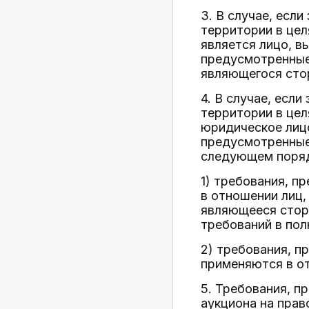
3. В случае, есл
территории в цел
является лицо, в
предусмотренные 
являющегося сто
4. В случае, есл
территории в цел
юридическое лиц
предусмотренные 
следующем поряд
1) требования, п
в отношении лиц
являющееся сторо
требований в по
2) требования, п
применяются в о
5. Требования, п
аукциона на прав