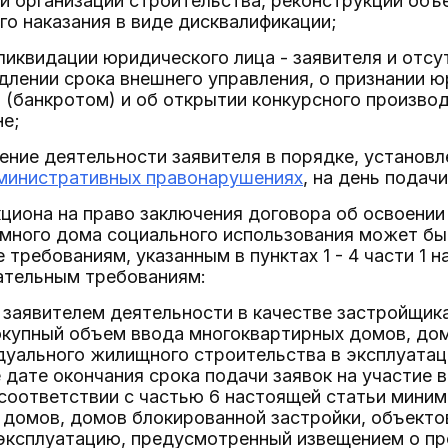
и организации строительства, реконструкции объ
о наказания в виде дисквалификации;
ликвидации юридического лица - заявителя и отс
длении срока внешнего управления, о признании ю
(банкротом) и об открытии конкурсного производ
не;
ение деятельности заявителя в порядке, установ
министративных правонарушениях
, на день подачи
кциона на право заключения договора об освоении
емного дома социального использования может бы
требованиям, указанным в пунктах 1 - 4 части 1 н
тельным требованиям:
 заявителем деятельности в качестве застройщика
окупный объем ввода многоквартирных домов, до
уального жилищного строительства в эксплуатаци
ате окончания срока подачи заявок на участие в
 соответствии с частью 6 настоящей статьи мини
 домов, домов блокированной застройки, объект
 эксплуатацию, предусмотренный извещением о пр