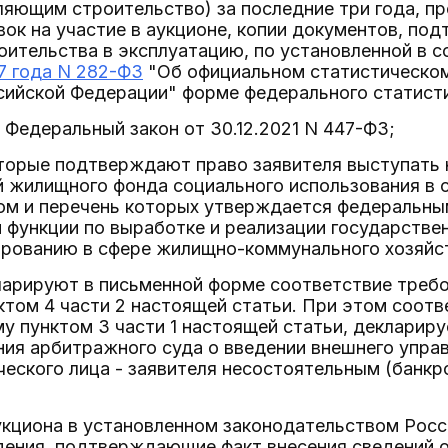
ляющим строительство) за последние три года, 
вок на участие в аукционе, копии документов, п
оительства в эксплуатацию, по установленной в 
7 года N 282-ФЗ
"Об официальном статистическом
ссийской Федерации" форме федерального статист
- Федеральный закон от 30.12.2021 N 447-ФЗ;
оторые подтверждают право заявителя выступать
 жилищного фонда социального использования в 
ом и перечень которых утверждается федеральным
функции по выработке и реализации государствен
ированию в сфере жилищно-коммунального хозяйс
кларируют в письменной форме соответствие треб
пунктом 4 части 2 настоящей статьи. При этом соот
 пунктом 3 части 1 настоящей статьи, декларир
ия арбитражного суда о введении внешнего управл
еского лица - заявителя несостоятельным (банкр
аукциона в установленном законодательством Рос
ения, подтверждающие факт внесения сведений о