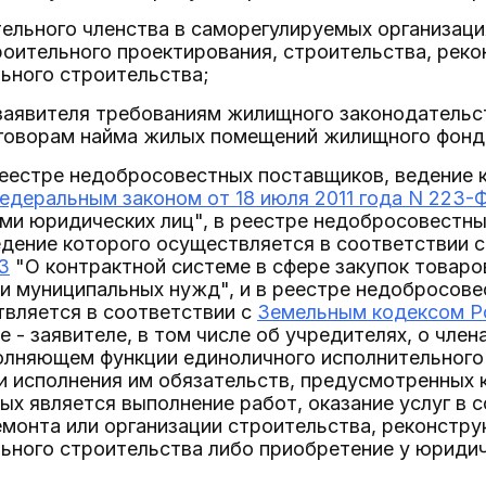
тельного членства в саморегулируемых организаци
оительного проектирования, строительства, реко
ьного строительства;
 заявителя требованиям жилищного законодательс
говорам найма жилых помещений жилищного фонда
реестре недобросовестных поставщиков, ведение 
едеральным законом от 18 июля 2011 года N 223-
ми юридических лиц", в реестре недобросовестны
едение которого осуществляется в соответствии 
З
"О контрактной системе в сфере закупок товаров
и муниципальных нужд", и в реестре недобросове
твляется в соответствии с
Земельным кодексом Р
 - заявителе, в том числе об учредителях, о член
полняющем функции единоличного исполнительного
ти исполнения им обязательств, предусмотренных 
х является выполнение работ, оказание услуг в 
емонта или организации строительства, реконстру
ьного строительства либо приобретение у юридич