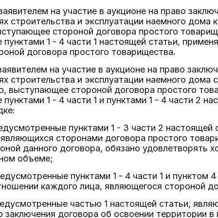
и заявителем на участие в аукционе на право закл
ях строительства и эксплуатации наемного дома 
ыступающее стороной договора простого товарищ
пунктами 1 - 4 части 1 настоящей статьи, примен
роной договора простого товарищества.
и заявителем на участие в аукционе на право заклю
ях строительства и эксплуатации наемного дома 
о, выступающее стороной договора простого това
пунктами 1 - 4 части 1 и пунктами 1 - 4 части 2 н
ке:
редусмотренные пунктами 1 - 3 части 2 настоящей
, являющихся сторонами договора простого товар
ной данного договора, обязано удовлетворять х
лном объеме;
редусмотренные пунктами 1 - 4 части 1 и пунктом 4
тношении каждого лица, являющегося стороной до
редусмотренные частью 1 настоящей статьи, явля
о заключения договора об освоении территории в 