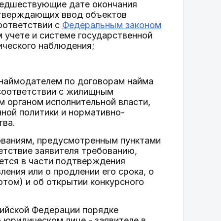
предшествующие дате окончания
одтверждающих ввод объектов
соответствии с
Федеральным законом
 учете и системе государственной
ического наблюдения;
 наймодателем по договорам найма
соответствии с жилищным
 органом исполнительной власти,
ной политики и нормативно-
тва.
ованиям, предусмотренным пунктами
ветствие заявителя требованию,
уется в части подтверждения
ения или о продлении его срока, о
отом) и об открытии конкурсного
сийской Федерации порядке
 юридическом лице - заявителе в