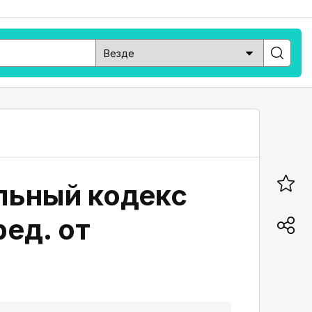
ельный кодекс
ред. от