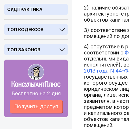
2) наличие обяза
СУДПРАКТИКА
архитектурно-стр
объектов капитал
ТОП КОДЕКСОВ
3) соответствие
помещений по до
4) отсутствие в 
ТОП ЗАКОНОВ
соответствии с
Ф
отдельными вида
исполнителей), в
2013 года N 44-Ф
государственных 
которого осущес
юридическом лице
Бесплатно на 2 дня
органа, лице, ис
заявителя, в час
Получить доступ
предметом которы
и капитального р
объектов капитал
помещений.