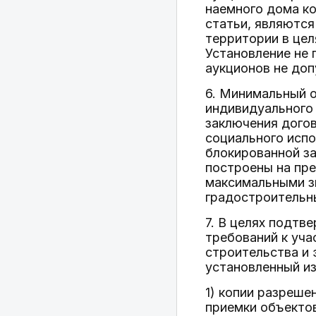
наемного дома к
статьи, являются
территории в цел
Установление не 
аукционов не доп
6. Минимальный 
индивидуального 
заключения догов
социального испо
блокированной за
построены на пре
максимальными з
градостроительн
7. В целях подтв
требований к уча
строительства и 
установленный и
1) копии разреше
приемки объектов