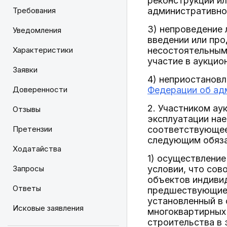
реконструкции ил
Требования
административног
3) непроведение 
Уведомления
введении или про
Характеристики
несостоятельным 
участие в аукцио
Заявки
4) неприостановл
Доверенности
Федерации об ад
2. Участником ау
Отзывы
эксплуатации на
Претензии
соответствующее 
следующим обяза
Ходатайства
1) осуществление
Запросы
условии, что сов
объектов индивид
Ответы
предшествующие д
установленный в
Исковые заявления
многоквартирных
строительства в