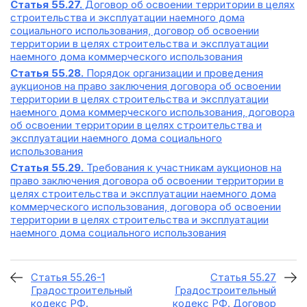
Статья 55.27.
Договор об освоении территории в целях
строительства и эксплуатации наемного дома
социального использования, договор об освоении
территории в целях строительства и эксплуатации
наемного дома коммерческого использования
Статья 55.28.
Порядок организации и проведения
аукционов на право заключения договора об освоении
территории в целях строительства и эксплуатации
наемного дома коммерческого использования, договора
об освоении территории в целях строительства и
эксплуатации наемного дома социального
использования
Статья 55.29.
Требования к участникам аукционов на
право заключения договора об освоении территории в
целях строительства и эксплуатации наемного дома
коммерческого использования, договора об освоении
территории в целях строительства и эксплуатации
наемного дома социального использования
Статья 55.26-1
Статья 55.27
Градостроительный
Градостроительный
кодекс РФ.
кодекс РФ. Договор