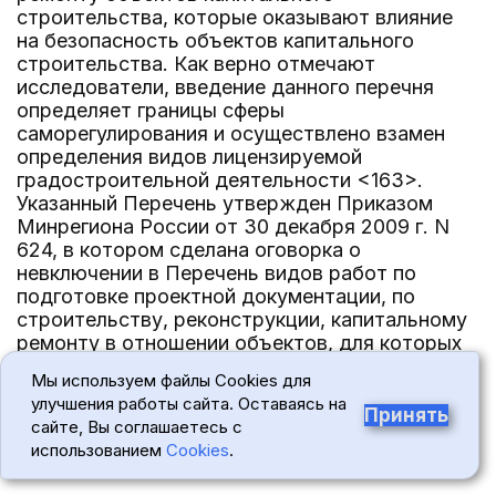
строительства, которые оказывают влияние
на безопасность объектов капитального
строительства. Как верно отмечают
исследователи, введение данного перечня
определяет границы сферы
саморегулирования и осуществлено взамен
определения видов лицензируемой
градостроительной деятельности <163>.
Указанный Перечень утвержден Приказом
Минрегиона России от 30 декабря 2009 г. N
624, в котором сделана оговорка о
невключении в Перечень видов работ по
подготовке проектной документации, по
строительству, реконструкции, капитальному
ремонту в отношении объектов, для которых
не требуется выдача разрешения на
Мы используем файлы Cookies для
строительство. В соответствии с ч. 17 ст. 51
улучшения работы сайта. Оставаясь на
ГрК РФ выдача разрешения на строительство
Принять
сайте, Вы соглашаетесь с
не требуется в отношении следующих
использованием
Cookies
.
объектов: